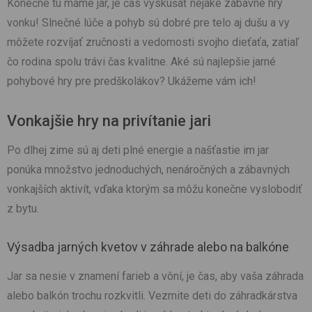
Konečne tu máme jar, je čas vyskúšať nejaké zábavné hry
vonku! Slnečné lúče a pohyb sú dobré pre telo aj dušu a vy
môžete rozvíjať zručnosti a vedomosti svojho dieťaťa, zatiaľ
čo rodina spolu trávi čas kvalitne. Aké sú najlepšie jarné
pohybové hry pre predškolákov? Ukážeme vám ich!
Vonkajšie hry na privítanie jari
Po dlhej zime sú aj deti plné energie a našťastie im jar
ponúka množstvo jednoduchých, nenáročných a zábavných
vonkajších aktivít, vďaka ktorým sa môžu konečne vyslobodiť
z bytu.
Výsadba jarných kvetov v záhrade alebo na balkóne
Jar sa nesie v znamení farieb a vôní, je čas, aby vaša záhrada
alebo balkón trochu rozkvitli. Vezmite deti do záhradkárstva