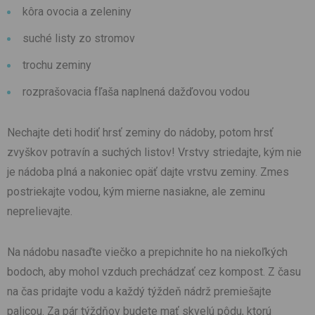
kôra ovocia a zeleniny
suché listy zo stromov
trochu zeminy
rozprašovacia fľaša naplnená dažďovou vodou
Nechajte deti hodiť hrsť zeminy do nádoby, potom hrsť
zvyškov potravín a suchých listov! Vrstvy striedajte, kým nie
je nádoba plná a nakoniec opäť dajte vrstvu zeminy. Zmes
postriekajte vodou, kým mierne nasiakne, ale zeminu
neprelievajte.
Na nádobu nasaďte viečko a prepichnite ho na niekoľkých
bodoch, aby mohol vzduch prechádzať cez kompost. Z času
na čas pridajte vodu a každý týždeň nádrž premiešajte
palicou. Za pár týždňov budete mať skvelú pôdu, ktorú