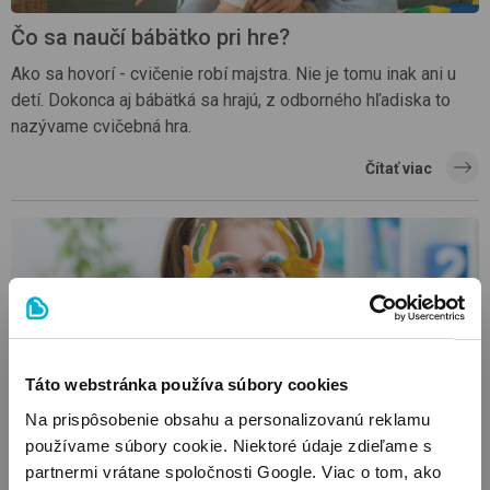
Čo sa naučí bábätko pri hre?
Ako sa hovorí - cvičenie robí majstra. Nie je tomu inak ani u
detí. Dokonca aj bábätká sa hrajú, z odborného hľadiska to
nazývame cvičebná hra.
Čítať viac
Táto webstránka používa súbory cookies
Na prispôsobenie obsahu a personalizovanú reklamu
Deň detí: takto sa môžu byť tí najmenší v centre
používame súbory cookie. Niektoré údaje zdieľame s
pozornosti
partnermi vrátane spoločnosti Google. Viac o tom, ako