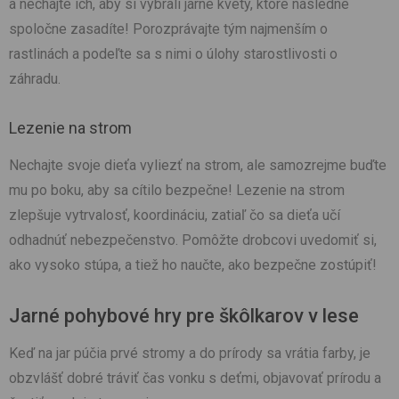
a nechajte ich, aby si vybrali jarné kvety, ktoré následne
spoločne zasadíte! Porozprávajte tým najmenším o
rastlinách a podeľte sa s nimi o úlohy starostlivosti o
záhradu.
Lezenie na strom
Nechajte svoje dieťa vyliezť na strom, ale samozrejme buďte
mu po boku, aby sa cítilo bezpečne! Lezenie na strom
zlepšuje vytrvalosť, koordináciu, zatiaľ čo sa dieťa učí
odhadnúť nebezpečenstvo. Pomôžte drobcovi uvedomiť si,
ako vysoko stúpa, a tiež ho naučte, ako bezpečne zostúpiť!
Jarné pohybové hry pre škôlkarov v lese
Keď na jar púčia prvé stromy a do prírody sa vrátia farby, je
obzvlášť dobré tráviť čas vonku s deťmi, objavovať prírodu a