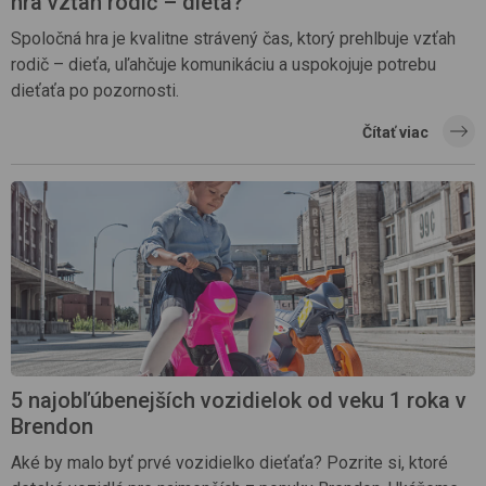
hra vzťah rodič – dieťa?
Spoločná hra je kvalitne strávený čas, ktorý prehlbuje vzťah
rodič – dieťa, uľahčuje komunikáciu a uspokojuje potrebu
dieťaťa po pozornosti.
Čítať viac
5 najobľúbenejších vozidielok od veku 1 roka v
Brendon
Aké by malo byť prvé vozidielko dieťaťa? Pozrite si, ktoré