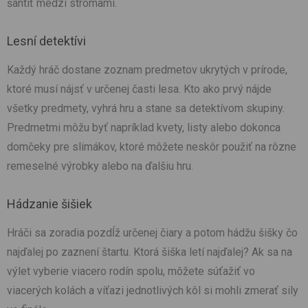
šantiť medzi stromami.
Lesní detektívi
Každý hráč dostane zoznam predmetov ukrytých v prírode,
ktoré musí nájsť v určenej časti lesa. Kto ako prvý nájde
všetky predmety, vyhrá hru a stane sa detektívom skupiny.
Predmetmi môžu byť napríklad kvety, listy alebo dokonca
domčeky pre slimákov, ktoré môžete neskôr použiť na rôzne
remeselné výrobky alebo na ďalšiu hru.
Hádzanie šišiek
Hráči sa zoradia pozdĺž určenej čiary a potom hádžu šišky čo
najďalej po zaznení štartu. Ktorá šiška letí najďalej? Ak sa na
výlet vyberie viacero rodín spolu, môžete súťažiť vo
viacerých kolách a víťazi jednotlivých kôl si mohli zmerať sily