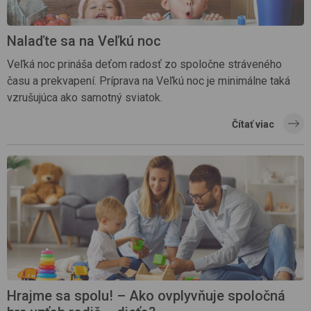
Nalaďte sa na Veľkú noc
Veľká noc prináša deťom radosť zo spoločne stráveného
času a prekvapení. Príprava na Veľkú noc je minimálne taká
vzrušujúca ako samotný sviatok.
Čítať viac
Hrajme sa spolu! – Ako ovplyvňuje spoločná