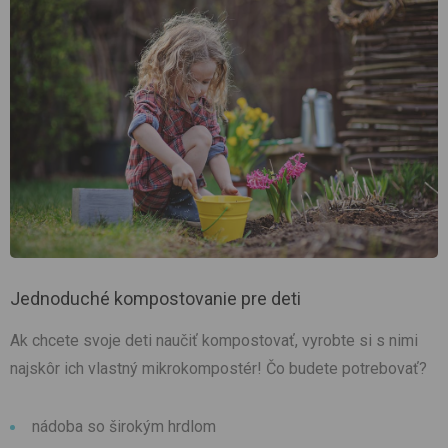
Jednoduché kompostovanie pre deti
Ak chcete svoje deti naučiť kompostovať, vyrobte si s nimi
najskôr ich vlastný mikrokompostér! Čo budete potrebovať?
nádoba so širokým hrdlom