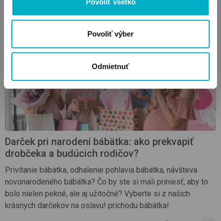
rodičov, hračky, s ktorými je radosť hrať sa každý deň.
Povoliť všetko
Čítať viac
Povoliť výber
Odmietnuť
Darček pri narodení bábätka: ako prekvapiť
drobčeka a budúcich rodičov?
Privítanie bábätka, odhalenie pohlavia bábätka, návšteva
novonarodeného bábätka? Čo by ste si mali priniesť, aby to
bolo nielen pekné, ale aj užitočné? Vyberte si z našich
krásnych darčekov na oslavu! príchodu bábätka!