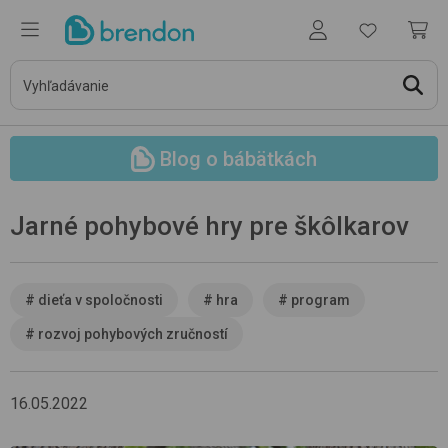
Blog o bábätkách
Jarné pohybové hry pre škôlkarov
#
dieťa v spoločnosti
#
hra
#
program
#
rozvoj pohybových zručností
16.05.2022