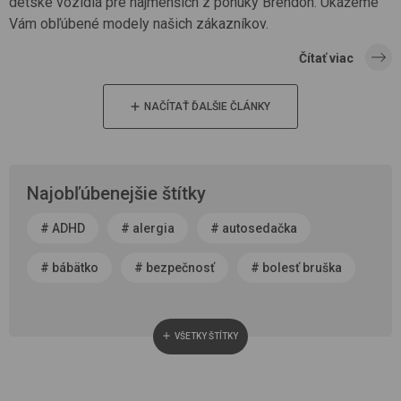
detské vozidlá pre najmenších z ponuky Brendon. Ukážeme
Vám obľúbené modely našich zákazníkov.
Čítať viac
NAČÍTAŤ ĎALŠIE ČLÁNKY
Najobľúbenejšie štítky
#
ADHD
#
alergia
#
autosedačka
#
bábätko
#
bezpečnosť
#
bolesť bruška
#
byť rodičom
#
čerstvý vzduch
VŠETKY ŠTÍTKY
#
cestovanie
#
chôdza, vývoj chodidla
#
choroba
#
cisársky rez
#
darček