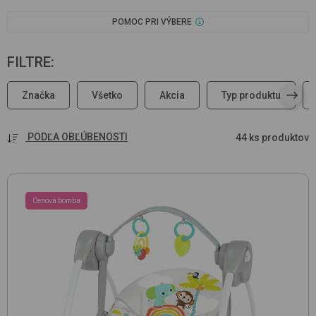
POMOC PRI VÝBERE
FILTRE
:
Značka
Všetko
Akcia
Typ produktu
PODĽA OBĽÚBENOSTI
44 ks produktov
Cenová bomba