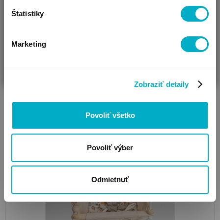
Štatistiky
Ďalšie farby: 9
Marketing
ČAKÁM BÁBÄTKO
SOM RODIČ
HĽADÁM DARČEK
Zobraziť detaily
Povoliť všetko
Povoliť výber
Odmietnuť