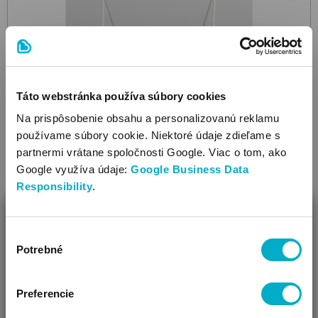
Táto webstránka používa súbory cookies
Na prispôsobenie obsahu a personalizovanú reklamu
používame súbory cookie. Niektoré údaje zdieľame s
partnermi vrátane spoločnosti Google. Viac o tom, ako
Google využíva údaje:
Google Business Data
Responsibility
.
ZAVRIEŤ
INCABABY
Výber
Comfort
Deep Nature
závesná hojdačka
Ako Vám môžeme pomôcť?
Potrebné
súhlasu
77.55
Vidíme, že si u nás prvý krát!
€
Preferencie