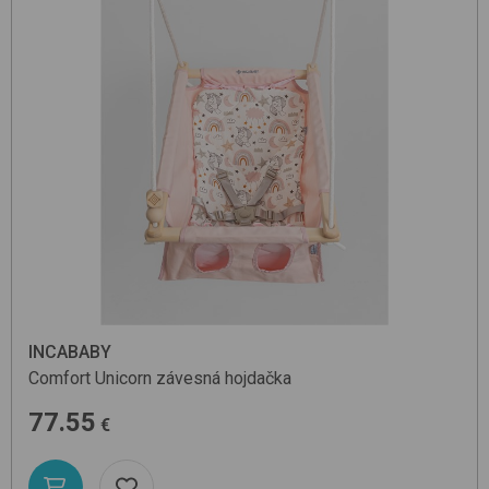
INCABABY
Comfort
Unicorn
závesná hojdačka
77.55
€