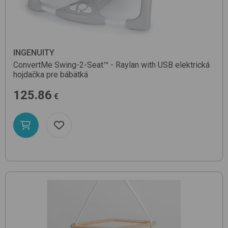
INGENUITY
ConvertMe Swing-2-Seat™ - Raylan with USB
elektrická
hojdačka pre bábätká
125.86
€