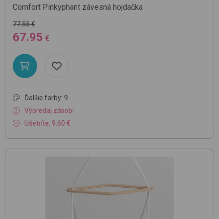
Comfort
Pinkyphant
závesná hojdačka
77.55 €
67.95
€
Ďalšie farby: 9
Výpredaj zásob!
Ušetríte: 9.60 €