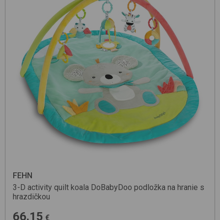
FEHN
3-D activity quilt koala
DoBabyDoo
podložka na hranie s
hrazdičkou
66.15
€