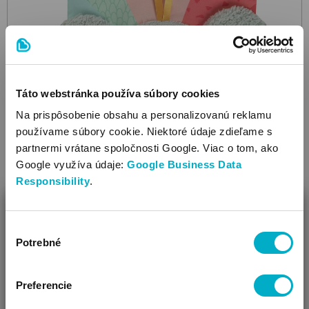
Táto webstránka používa súbory cookies
Na prispôsobenie obsahu a personalizovanú reklamu
používame súbory cookie. Niektoré údaje zdieľame s
partnermi vrátane spoločnosti Google. Viac o tom, ako
Google využíva údaje:
Google Business Data
Responsibility
.
FEHN
ZAVRIEŤ
Soft book koala
DoBabyDoo
textilná kniha
Výber
Ako Vám môžeme pomôcť?
17.09
Potrebné
€
súhlasu
Vidíme, že si u nás prvý krát!
Preferencie