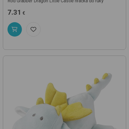
Rod Grabber Dragon
Little Castle
hračka do ruky
7.31
€