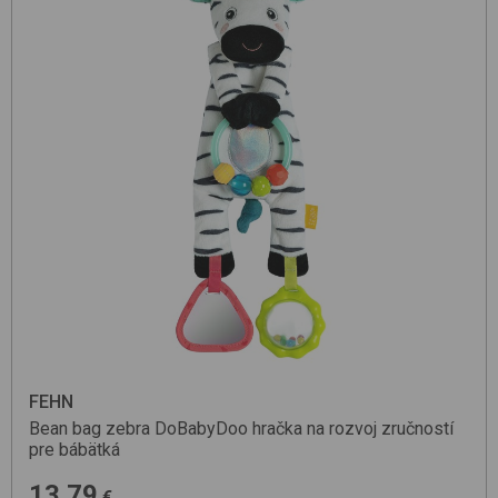
FEHN
Bean bag zebra
DoBabyDoo
hračka na rozvoj zručností
pre bábätká
13.79
€