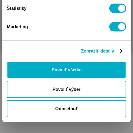
Štatistiky
Marketing
ČAKÁM BÁBÄTKO
SOM RODIČ
HĽADÁM DARČEK
Zobraziť detaily
Povoliť všetko
Povoliť výber
Odmietnuť