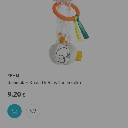
FEHN
Rainmaker Koala
DoBabyDoo
hrkálka
9.20
€