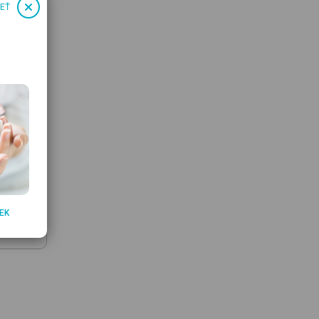
IEŤ
 White
EK