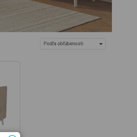
Podľa obľúbenosti
Od najlacnejších
Od najdrahších
Podľa obľúbenosti
Novinky
Od najlacnejšej jed. ceny
Od najdrahšej jed. ceny
Podľa názvu (A-Z)