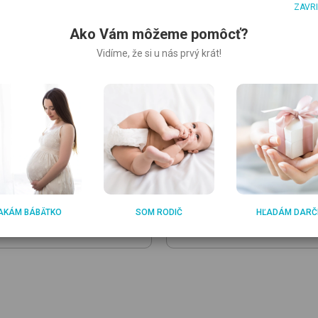
ZAVR
UM
FAKTUM
Ako Vám môžeme pomôcť?
atural Oak & White
detská
Peak 120x60
Natural Oak &
Vidíme, že si u nás prvý krát!
ľka
detská postieľka
€
220.40 €
.79
187.32
€
€
redaj zásob!
Výpredaj zásob!
ríte: 40.21 €
Ušetríte: 33.08 €
AKÁM BÁBÄTKO
SOM RODIČ
HĽADÁM DARČ
Produkt je dostupný iba v predajni!