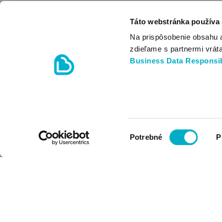
Táto webstránka používa
Na prispôsobenie obsahu 
zdieľame s partnermi vrát
Business Data Responsib
Výber
Potrebné
P
súhlasu