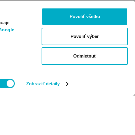
Povoliť všetko
údaje
Google
Povoliť výber
Odmietnuť
Zobraziť detaily