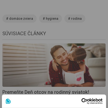
#
domáce zviera
#
hygiena
#
rodina
SÚVISIACE ČLÁNKY
Premeňte Deň otcov na rodinný sviatok!
Čo znamená puto bábätka a otca a o čom je Deň otcov? Ako
sa na tento deň pripraviť s deťmi? Rady, ako premeniť tento