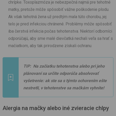
chrípke. Toxoplazmóza je nebezpečná najmä pre tehotné
matky, pretože môže spôsobiť vážne poškodenie plodu.
Ak však tehotná žena už predtým mala túto chorobu, jej
telo je pred infekciou chránené. Problémy môže spôsobiť
iba čerstvá infekcia počas tehotenstva. Niektorí odborníci
odporúčajú, aby sme malé dievčatká nechali veľa sa hrať s
mačiatkom, aby tak prirodzene získali ochranu.
TIP:
Na začiatku tehotenstva alebo pri jeho
plánovaní sa určite odporúča absolvovať
vyšetrenie: ak ste sa s týmto ochorením ešte
nestretli, v tehotenstve sa mačkám vyhnite!
Alergia na mačky alebo iné zvieracie chlpy