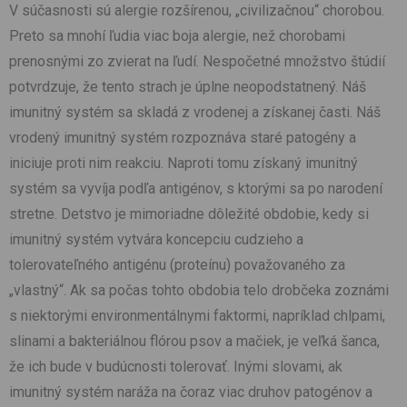
V súčasnosti sú alergie rozšírenou, „civilizačnou“ chorobou.
Preto sa mnohí ľudia viac boja alergie, než chorobami
prenosnými zo zvierat na ľudí. Nespočetné množstvo štúdií
potvrdzuje, že tento strach je úplne neopodstatnený. Náš
imunitný systém sa skladá z vrodenej a získanej časti. Náš
vrodený imunitný systém rozpoznáva staré patogény a
iniciuje proti nim reakciu. Naproti tomu získaný imunitný
systém sa vyvíja podľa antigénov, s ktorými sa po narodení
stretne. Detstvo je mimoriadne dôležité obdobie, kedy si
imunitný systém vytvára koncepciu cudzieho a
tolerovateľného antigénu (proteínu) považovaného za
„vlastný“. Ak sa počas tohto obdobia telo drobčeka zoznámi
s niektorými environmentálnymi faktormi, napríklad chlpami,
slinami a bakteriálnou flórou psov a mačiek, je veľká šanca,
že ich bude v budúcnosti tolerovať. Inými slovami, ak
imunitný systém naráža na čoraz viac druhov patogénov a