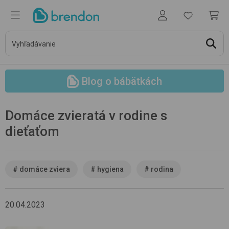
Blog o bábätkách
Domáce zvieratá v rodine s
dieťaťom
#
domáce zviera
#
hygiena
#
rodina
20.04.2023