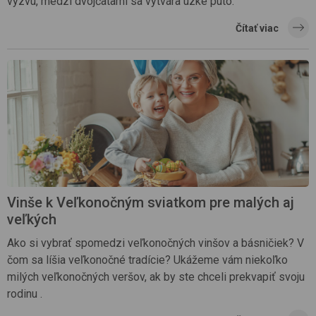
výzvu, medzi dvojčatami sa vytvára úzke puto.
Čítať viac
Vinše k Veľkonočným sviatkom pre malých aj
veľkých
Ako si vybrať spomedzi veľkonočných vinšov a básničiek? V
čom sa líšia veľkonočné tradície? Ukážeme vám niekoľko
milých veľkonočných veršov, ak by ste chceli prekvapiť svoju
rodinu .