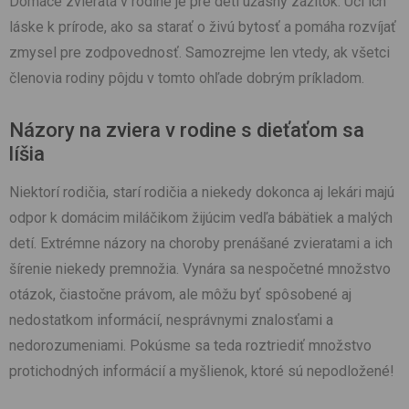
Domáce zvieratá v rodine je pre deti úžasný zážitok. Učí ich
láske k prírode, ako sa starať o živú bytosť a pomáha rozvíjať
zmysel pre zodpovednosť. Samozrejme len vtedy, ak všetci
členovia rodiny pôjdu v tomto ohľade dobrým príkladom.
Názory na zviera v rodine s dieťaťom sa
líšia
Niektorí rodičia, starí rodičia a niekedy dokonca aj lekári majú
odpor k domácim miláčikom žijúcim vedľa bábätiek a malých
detí. Extrémne názory na choroby prenášané zvieratami a ich
šírenie niekedy premnožia. Vynára sa nespočetné množstvo
otázok, čiastočne právom, ale môžu byť spôsobené aj
nedostatkom informácií, nesprávnymi znalosťami a
nedorozumeniami. Pokúsme sa teda roztriediť množstvo
protichodných informácií a myšlienok, ktoré sú nepodložené!