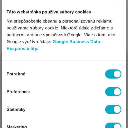
sviatok n nezabudnuteľný pre celú rodinu.
Táto webstránka používa súbory cookies
Čítať viac
Na prispôsobenie obsahu a personalizovanú reklamu
používame súbory cookie. Niektoré údaje zdieľame s
partnermi vrátane spoločnosti Google. Viac o tom, ako
Google využíva údaje:
Google Business Data
Responsibility
.
ZAVRIEŤ
Výber
Ako Vám môžeme pomôcť?
Potrebné
súhlasu
Vidíme, že si u nás prvý krát!
Cestovanie s bábätkom: bezpečnosť a ochrana
Preferencie
pred infekciami
Leto je vhodným obdobím na dobíjanie si energie, ale pri
cestovaní s bábätkom alebo malým dieťaťom je dôležité
Štatistiky
dodržiavať niekoľko základných pravidiel.
Marketing
Čítať viac