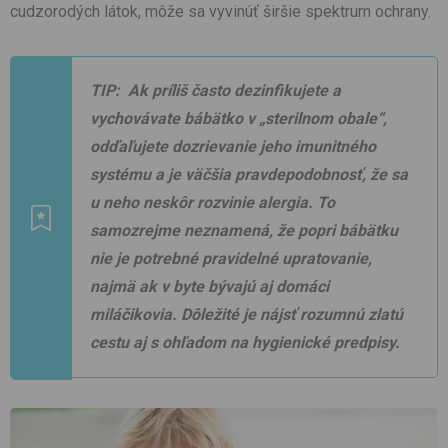
cudzorodých látok, môže sa vyvinúť širšie spektrum ochrany.
TIP: Ak príliš často dezinfikujete a
vychovávate bábätko v „sterilnom obale“,
odďaľujete dozrievanie jeho imunitného
systému a je väčšia pravdepodobnosť, že sa
u neho neskôr rozvinie alergia. To
samozrejme neznamená, že popri bábätku
nie je potrebné pravidelné upratovanie,
najmä ak v byte bývajú aj domáci
miláčikovia. Dôležité je nájsť rozumnú zlatú
cestu aj s ohľadom na hygienické predpisy.