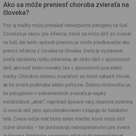
Ako sa môže preniesť choroba zvieraťa na
človeka?
Psy aj mačky môžu prenášať nebezpečné patogény na ľudí.
Zoonóza je názov pre infekcie, ktoré sa môžu šíriť zo zvierat
na ľudí, ale tento spôsob prenosu je oveľa zriedkavejšie ako
prenos infekcia z človeka na človeka. Dieťa je vystavené
oveľa väčšiemu riziku ochorenia, ak strávi deň v spoločnosti
detí, ako keď strávi rovnaký čas v spoločnosti psa alebo
mačky. Chorobou šírenou zvieraťom sa môže nakaziť človek,
ak ho zviera poškriabe alebo pohryzie. Ďalšou možnosťou je,
že patogénom v exkrementoch zvieraťa je nejaký
medzičlánok „aktér“, napríklad špinavé ruky, neumytá zelenina
či ovocie atď. jeho sprostredkovaním vstupuje do ľudského
tela. Zviera môže mať blchy alebo kliešte, ktoré môžu šíriť
rôzne choroby – tie predstavujú nebezpečenstvo pre zviera
aj človeka. Našťastie sa prenos infekcií dá minimalizovať