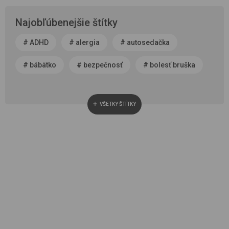
Najobľúbenejšie štítky
#
ADHD
#
alergia
#
autosedačka
#
bábätko
#
bezpečnosť
#
bolesť bruška
#
byť rodičom
#
čerstvý vzduch
VŠETKY ŠTÍTKY
#
cestovanie
#
chôdza, vývoj chodidla
#
choroba
#
cisársky rez
#
darček
#
detská autosedačka
#
detská izba
#
detská obuv
#
dieťa v spoločnosti
#
dojčenie
#
domáce zviera
#
dvojčatá
#
fašiangy
#
fotenie
#
horúčka