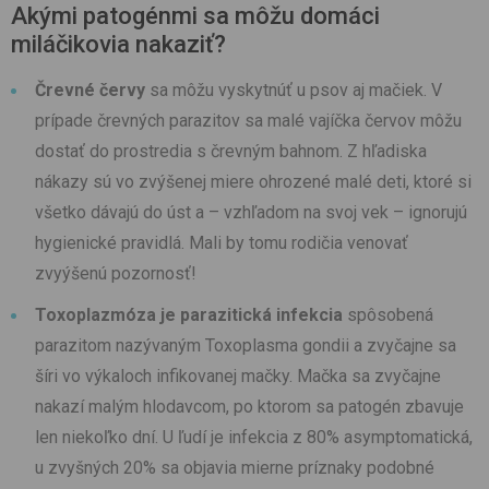
Akými patogénmi sa môžu domáci
miláčikovia nakaziť?
Črevné červy
sa môžu vyskytnúť u psov aj mačiek. V
prípade črevných parazitov sa malé vajíčka červov môžu
dostať do prostredia s črevným bahnom. Z hľadiska
nákazy sú vo zvýšenej miere ohrozené malé deti, ktoré si
všetko dávajú do úst a – vzhľadom na svoj vek – ignorujú
hygienické pravidlá. Mali by tomu rodičia venovať
zvyýšenú pozornosť!
Toxoplazmóza je parazitická infekcia
spôsobená
parazitom nazývaným Toxoplasma gondii a zvyčajne sa
šíri vo výkaloch infikovanej mačky. Mačka sa zvyčajne
nakazí malým hlodavcom, po ktorom sa patogén zbavuje
len niekoľko dní. U ľudí je infekcia z 80% asymptomatická,
u zvyšných 20% sa objavia mierne príznaky podobné