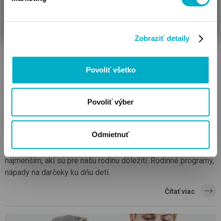
ČAKÁM BÁBÄTKO
SOM RODIČ
HĽADÁM DARČEK
Zobraziť detaily
Povoliť všetko
Povoliť výber
Deň detí: takto sa môžu byť tí najmenší v centre
pozornosti
Odmietnuť
O čom je deň detí? Okrem iného o tom, aby sme ukázali tým
najmenším, akí sú pre našu rodinu dôležití. Rodinné programy,
nápady na darčeky ku dňu detí.
Čítať viac