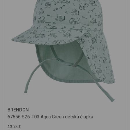
BRENDON
67656
S26-T03 Aqua Green
detská čiapka
13.75 €