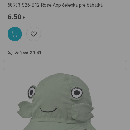
68733
S26-B12 Rose Aop
čelenka pre bábätká
6.50
€
Veľkosť:
39
,
43