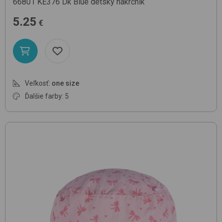
66801
KE376 Dk Blue
detský nákrčník
5.25
€
Veľkosť:
one size
Ďalšie farby: 5