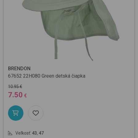
BRENDON
67652
22H080 Green
detská čiapka
10.95 €
7.50
€
Veľkosť:
43
,
47