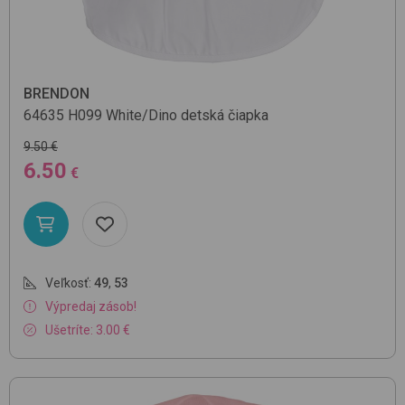
BRENDON
64635
H099 White/Dino
detská čiapka
9.50 €
6.50
€
Veľkosť:
49
,
53
Výpredaj zásob!
Ušetríte: 3.00 €