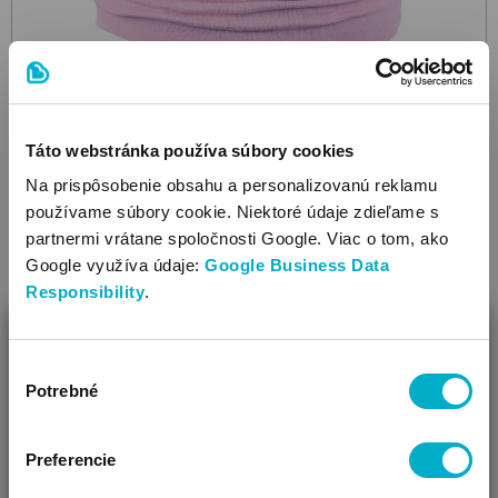
BRENDON
66801
24KE391 Lilac
detský nákrčník
Táto webstránka používa súbory cookies
5.25
€
Na prispôsobenie obsahu a personalizovanú reklamu
používame súbory cookie. Niektoré údaje zdieľame s
partnermi vrátane spoločnosti Google. Viac o tom, ako
Google využíva údaje:
Google Business Data
Responsibility
.
Veľkosť:
one size
ZAVRIEŤ
Ďalšie farby: 5
Výber
Ako Vám môžeme pomôcť?
Potrebné
súhlasu
Vidíme, že si u nás prvý krát!
Preferencie