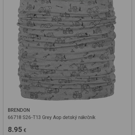
BRENDON
66718
S26-T13 Grey Aop
detský nákrčník
8.95
€