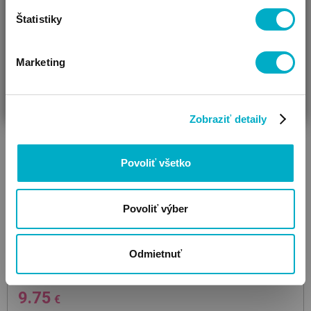
Štatistiky
Marketing
ČAKÁM BÁBÄTKO
SOM RODIČ
HĽADÁM DARČEK
Zobraziť detaily
Povoliť všetko
Povoliť výber
BRENDON
Odmietnuť
67630
S26-T03 Aqua Green
detský klobúk
13.95 €
9.75
€