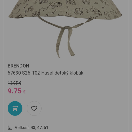
BRENDON
67630
S26-T02 Hasel
detský klobúk
13.95 €
9.75
€
Veľkosť:
43
,
47
,
51