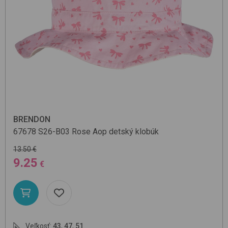
BRENDON
67678
S26-B03 Rose Aop
detský klobúk
13.50 €
9.25
€
Veľkosť:
43
,
47
,
51