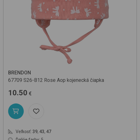
BRENDON
67709
S26-B12 Rose Aop
kojenecká čiapka
10.50
€
Veľkosť:
39
,
43
,
47
Ďalšie farby: 5