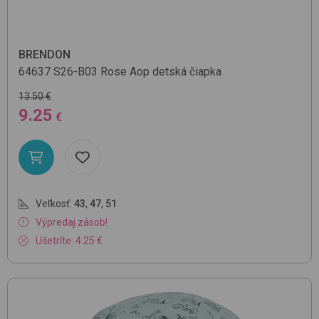
BRENDON
64637
S26-B03 Rose Aop
detská čiapka
13.50 €
9.25
€
Veľkosť:
43
,
47
,
51
Výpredaj zásob!
Ušetríte: 4.25 €