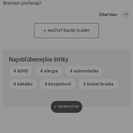
Brendon preferujú!
Čítať viac
NAČÍTAŤ ĎALŠIE ČLÁNKY
Najobľúbenejšie štítky
#
ADHD
#
alergia
#
autosedačka
#
bábätko
#
bezpečnosť
#
bolesť bruška
#
byť rodičom
#
čerstvý vzduch
VŠETKY ŠTÍTKY
#
cestovanie
#
chôdza, vývoj chodidla
#
choroba
#
cisársky rez
#
darček