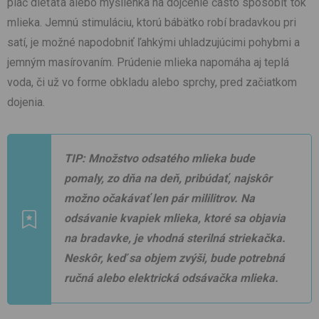
plač dieťaťa alebo myšlienka na dojčenie často spôsobiť tok
mlieka. Jemnú stimuláciu, ktorú bábätko robí bradavkou pri
satí, je možné napodobniť ľahkými uhladzujúcimi pohybmi a
jemným masírovaním. Prúdenie mlieka napomáha aj teplá
voda, či už vo forme obkladu alebo sprchy, pred začiatkom
dojenia.
TIP: Množstvo odsatého mlieka bude
pomaly, zo dňa na deň, pribúdať, najskôr
možno očakávať len pár mililitrov. Na
odsávanie kvapiek mlieka, ktoré sa objavia
na bradavke, je vhodná sterilná striekačka.
Neskôr, keď sa objem zvýši, bude potrebná
ručná alebo elektrická odsávačka mlieka.