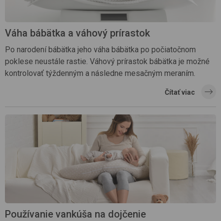
Váha bábätka a váhový prírastok
Po narodení bábätka jeho váha bábätka po počiatočnom
poklese neustále rastie. Váhový prírastok bábätka je možné
kontrolovať týždenným a následne mesačným meraním.
Čítať viac
Používanie vankúša na dojčenie