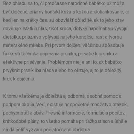
Bez ohľadu na to, či predčasne narodené bábätko už môže
byť dojčené, priamy kontakt koža s kožou a klokankovanie, aj
keď len na krátky čas, sú obzvlášť dôležité, ak to jeho stav
dovoľuje. Matkin hlas, tlkot srdca, dotyky napomáhajú vývoju
dieťatka, priaznivo vplývajú na jeho kondíciu, rast a tvorbu
materského mlieka. Pri prvom dojčení väčšinou spôsobuje
ťažkosti technika prijímania prsníka, prisatie k prsníku a
efektívne prisávanie. Problémom nie je ani to, ak bábätko
prvýkrát prsník iba hľadá alebo ho olizuje, aj to je dôležitý
krok k dojčeniu.
K tomu všetkému je dôležitá aj odborná, osobná pomoc a
podpora okolia. Veď, existuje nespočetné množstvo otázok,
pochybností a obáv. Presné informácie, formulácia pocitov,
krátkodobé plány, to všetko pomáha pri ťažkostiach a ľahšie
sa dá čeliť výzvam počiatočného obdobia.