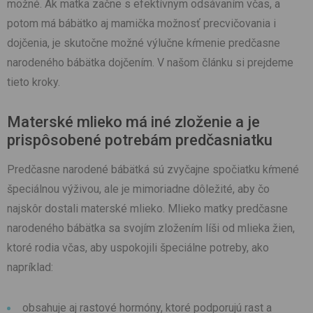
možné. Ak matka začne s efektívnym odsávaním včas, a
potom má bábätko aj mamička možnosť precvičovania i
dojčenia, je skutočne možné výlučne kŕmenie predčasne
narodeného bábätka dojčením. V našom článku si prejdeme
tieto kroky.
Materské mlieko má iné zloženie a je
prispôsobené potrebám predčasniatku
Predčasne narodené bábätká sú zvyčajne spočiatku kŕmené
špeciálnou výživou, ale je mimoriadne dôležité, aby čo
najskôr dostali materské mlieko. Mlieko matky predčasne
narodeného bábätka sa svojím zložením líši od mlieka žien,
ktoré rodia včas, aby uspokojili špeciálne potreby, ako
napríklad:
obsahuje aj rastové hormóny, ktoré podporujú rast a