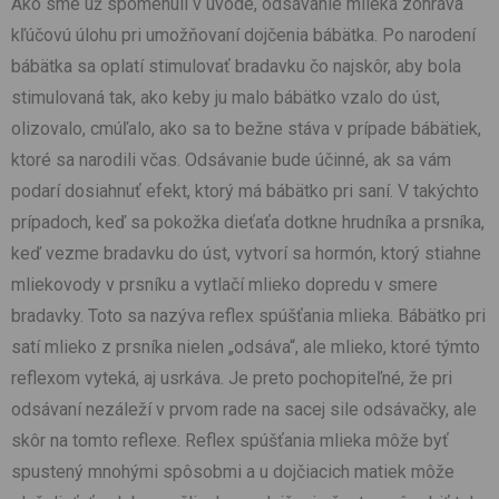
Ako sme už spomenuli v úvode, odsávanie mlieka zohráva
kľúčovú úlohu pri umožňovaní dojčenia bábätka. Po narodení
bábätka sa oplatí stimulovať bradavku čo najskôr, aby bola
stimulovaná tak, ako keby ju malo bábätko vzalo do úst,
olizovalo, cmúľalo, ako sa to bežne stáva v prípade bábätiek,
ktoré sa narodili včas. Odsávanie bude účinné, ak sa vám
podarí dosiahnuť efekt, ktorý má bábätko pri saní. V takýchto
prípadoch, keď sa pokožka dieťaťa dotkne hrudníka a prsníka,
keď vezme bradavku do úst, vytvorí sa hormón, ktorý stiahne
mliekovody v prsníku a vytlačí mlieko dopredu v smere
bradavky. Toto sa nazýva reflex spúšťania mlieka. Bábätko pri
satí mlieko z prsníka nielen „odsáva“, ale mlieko, ktoré týmto
reflexom vyteká, aj usrkáva. Je preto pochopiteľné, že pri
odsávaní nezáleží v prvom rade na sacej sile odsávačky, ale
skôr na tomto reflexe. Reflex spúšťania mlieka môže byť
spustený mnohými spôsobmi a u dojčiacich matiek môže