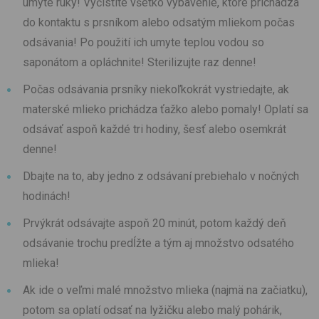
umyte ruky! Vyčistite všetko vybavenie, ktoré prichádza
do kontaktu s prsníkom alebo odsatým mliekom počas
odsávania! Po použití ich umyte teplou vodou so
saponátom a opláchnite! Sterilizujte raz denne!
Počas odsávania prsníky niekoľkokrát vystriedajte, ak
materské mlieko prichádza ťažko alebo pomaly! Oplatí sa
odsávať aspoň každé tri hodiny, šesť alebo osemkrát
denne!
Dbajte na to, aby jedno z odsávaní prebiehalo v nočných
hodinách!
Prvýkrát odsávajte aspoň 20 minút, potom každý deň
odsávanie trochu predĺžte a tým aj množstvo odsatého
mlieka!
Ak ide o veľmi malé množstvo mlieka (najmä na začiatku),
potom sa oplatí odsať na lyžičku alebo malý pohárik,