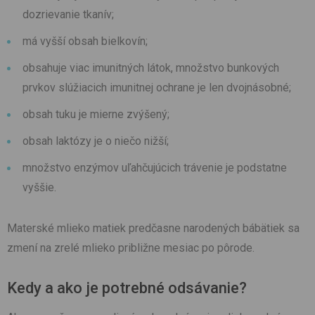
dozrievanie tkanív;
má vyšší obsah bielkovín;
obsahuje viac imunitných látok, množstvo bunkových
prvkov slúžiacich imunitnej ochrane je len dvojnásobné;
obsah tuku je mierne zvýšený;
obsah laktózy je o niečo nižší;
množstvo enzýmov uľahčujúcich trávenie je podstatne
vyššie.
Materské mlieko matiek predčasne narodených bábätiek sa
zmení na zrelé mlieko približne mesiac po pôrode.
Kedy a ako je potrebné odsávanie?