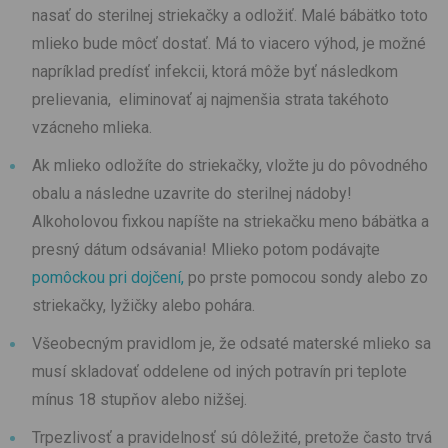
nasať do sterilnej striekačky a odložiť. Malé bábätko toto
mlieko bude môcť dostať. Má to viacero výhod, je možné
napríklad predísť infekcii, ktorá môže byť následkom
prelievania, eliminovať aj najmenšia strata takéhoto
vzácneho mlieka.
Ak mlieko odložíte do striekačky, vložte ju do pôvodného
obalu a následne uzavrite do sterilnej nádoby!
Alkoholovou fixkou napíšte na striekačku meno bábätka a
presný dátum odsávania! Mlieko potom podávajte
pomôckou pri dojčení,
po prste pomocou sondy alebo zo
striekačky, lyžičky alebo pohára.
Všeobecným pravidlom je, že odsaté materské mlieko sa
musí skladovať oddelene od iných potravín pri teplote
mínus 18 stupňov alebo nižšej.
Trpezlivosť a pravidelnosť sú dôležité, pretože často trvá