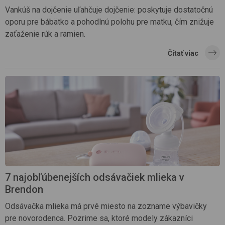
Vankúš na dojčenie uľahčuje dojčenie: poskytuje dostatočnú
oporu pre bábätko a pohodlnú polohu pre matku, čím znižuje
zaťaženie rúk a ramien.
Čítať viac
7 najobľúbenejších odsávačiek mlieka v
Brendon
Odsávačka mlieka má prvé miesto na zozname výbavičky
pre novorodenca. Pozrime sa, ktoré modely zákazníci