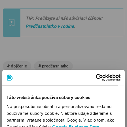
TIP: Prečítajte si náš súvisiaci článok:
Predčastniatko v rodine
.
#
dojčenie
#
predčasniatko
SÚVISIACE ČLÁNKY
Táto webstránka používa súbory cookies
Na prispôsobenie obsahu a personalizovanú reklamu
používame súbory cookie. Niektoré údaje zdieľame s
partnermi vrátane spoločnosti Google. Viac o tom, ako
Google využíva údaje:
Google Business Data