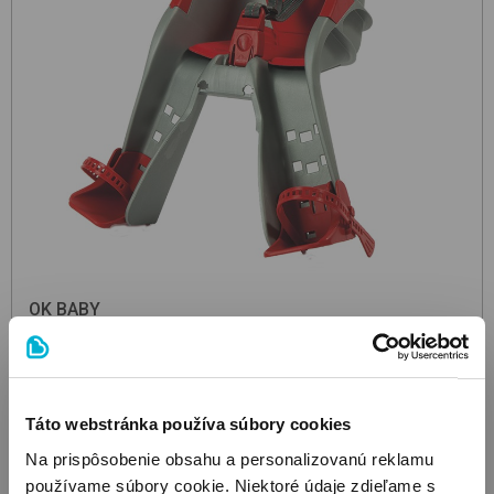
OK BABY
Orion
Grey-Red
detská sedačka na bicykel predná
64.01
€
Táto webstránka používa súbory cookies
Na prispôsobenie obsahu a personalizovanú reklamu
používame súbory cookie. Niektoré údaje zdieľame s