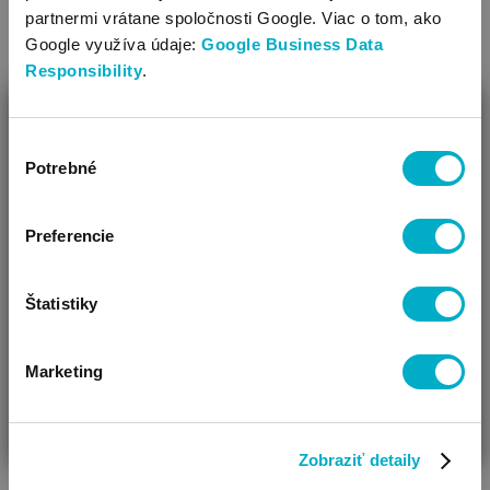
partnermi vrátane spoločnosti Google. Viac o tom, ako
Google využíva údaje:
Google Business Data
Responsibility
.
ZAVRIEŤ
Výber
Ako Vám môžeme pomôcť?
Potrebné
súhlasu
Vidíme, že si u nás prvý krát!
Preferencie
Štatistiky
Marketing
ČAKÁM BÁBÄTKO
SOM RODIČ
HĽADÁM DARČEK
Zobraziť detaily