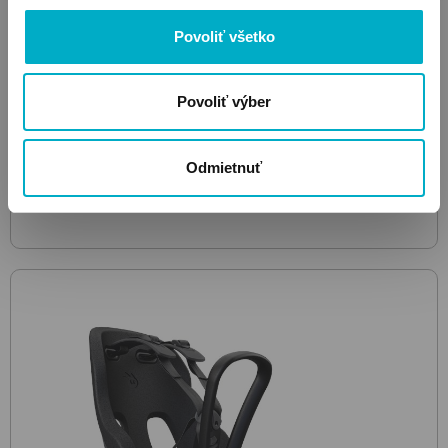
BELLELLI
Povoliť všetko
Freccia Luxe Eco-Leather
Silver
detská sedačka na
bicykel predná
Povoliť výber
62.64
€
Odmietnuť