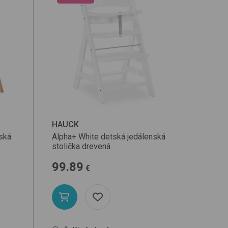
ovinky
d najlacnejšej jed. ceny
d najdrahšej jed. ceny
odľa názvu (A-Z)
HAUCK
ská
Alpha+
White
detská jedálenská
stolička drevená
99.89
€