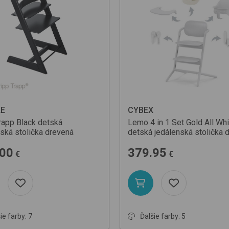
E
CYBEX
rapp
Black
detská
Lemo 4 in 1 Set Gold
All Wh
nská stolička drevená
detská jedálenská stolička 
.00
379.95
€
€
ie farby: 7
Ďalšie farby: 5