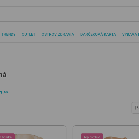
TRENDY
OUTLET
OSTROV ZDRAVIA
DARČEKOVÁ KARTA
VÝBAVA 
ná
n >>
P
O
O
P
á bomba
Top produkt