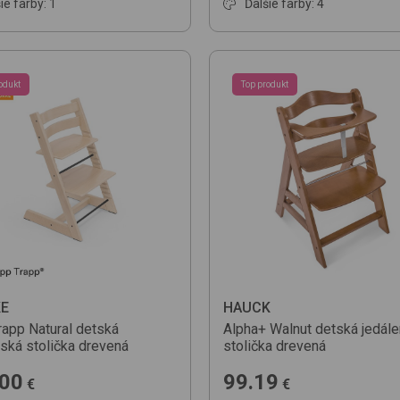
ie farby: 1
Ďalšie farby: 4
odukt
Top produkt
E
HAUCK
rapp
Natural
detská
Alpha+
Walnut
detská jedál
nská stolička drevená
stolička drevená
.00
99.19
€
€