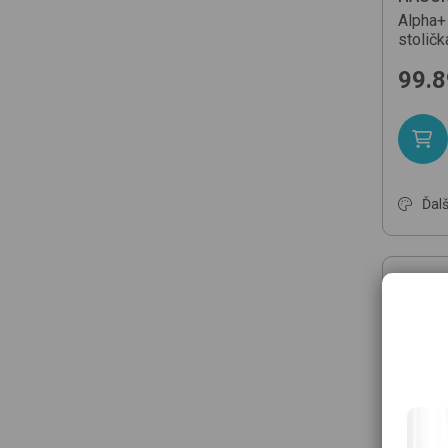
Alpha+
stolič
99.8
Ďalš
Top pr