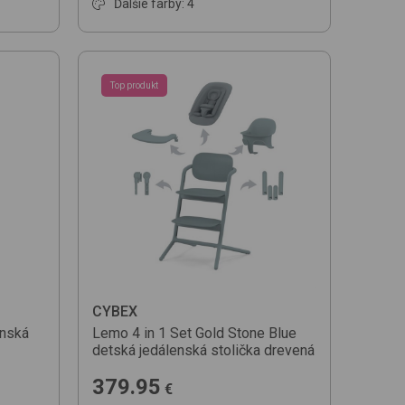
Ďalšie farby: 4
Top produkt
CYBEX
enská
Lemo 4 in 1 Set Gold
Stone Blue
detská jedálenská stolička drevená
379.95
€