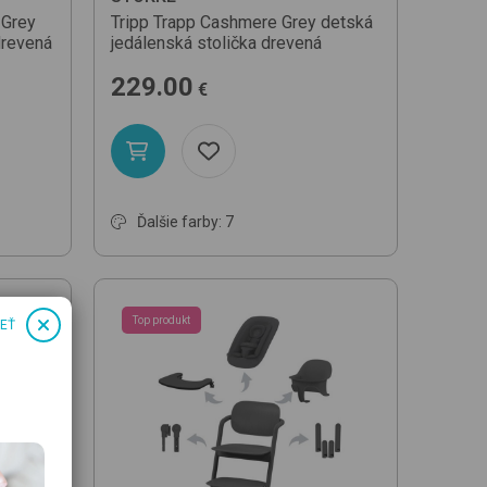
 Grey
Tripp Trapp
Cashmere Grey
detská
drevená
jedálenská stolička drevená
229.00
€
Ďalšie farby: 7
Top produkt
IEŤ