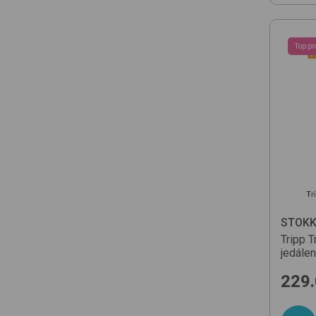
Top pr
STOKK
Tripp T
jedále
229