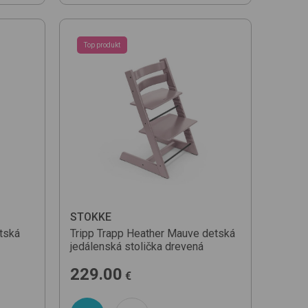
Top produkt
STOKKE
tská
Tripp Trapp
Heather Mauve
detská
jedálenská stolička drevená
229.00
€