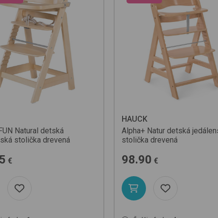
N
O
O
P
HAUCK
 FUN
Natural
detská
Alpha+
Natur
detská jedálen
nská stolička drevená
stolička drevená
5
98.90
€
€