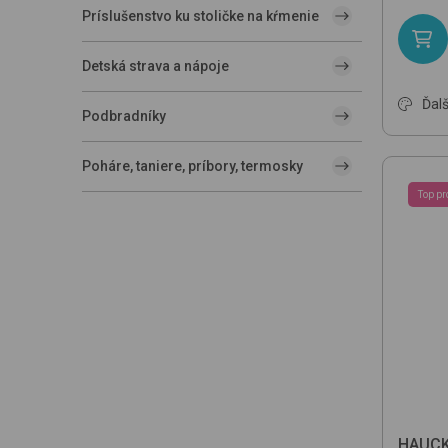
Príslušenstvo ku stoličke na kŕmenie
Detská strava a nápoje
Ďalš
Podbradníky
Poháre, taniere, príbory, termosky
Top pr
HAUC