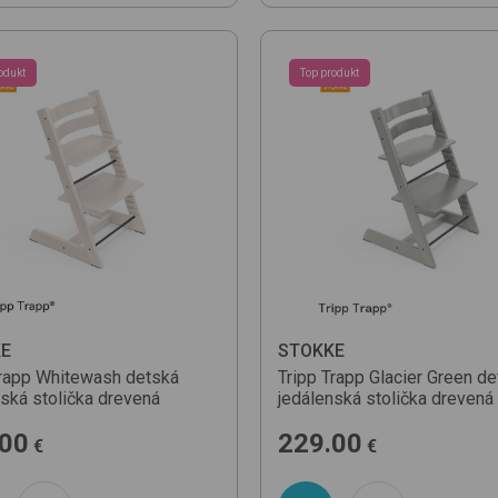
odukt
Top produkt
E
STOKKE
rapp
Whitewash
detská
Tripp Trapp
Glacier Green
de
nská stolička drevená
jedálenská stolička drevená
.00
229.00
€
€