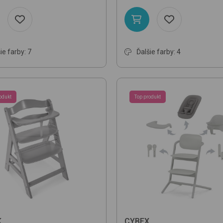
ie farby: 7
Ďalšie farby: 4
odukt
Top produkt
K
CYBEX