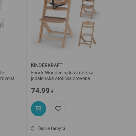
KINDERKRAFT
ite
Enock
Wooden natural
detská
drevená
jedálenská stolička drevená
74.99
€
Ďalšie farby: 3