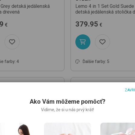
Grey
detská jedálenská
Lemo 4 in 1 Set Gold
Suede
ka drevená
detská jedálenská stolička 
9
379.95
€
€
ie farby: 4
Ďalšie farby: 5
odukt
Top produkt
ZAVR
Ako Vám môžeme pomôcť?
Vidíme, že si u nás prvý krát!