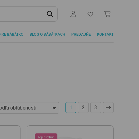
PRE BÁBÄTKO
BLOG O BÁBÄTKÁCH
PREDAJŇE
KONTAKT
1
2
3
odľa obľúbenosti
d najlacnejších
d najdrahších
odľa obľúbenosti
Top produkt