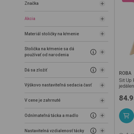
Značka
Akcia
Materiál stoličky na kŕmenie
Stolička na kŕmenie sa dá
používať od narodenia
Dá sa zložiť
ROBA
Sit Up
Výškovo nastaviteľná sedacia časť
jedále
84.9
V cene je zahrnuté
Odnímateľná tácka a madlo
Nastavitelná vzdialenosť tácky