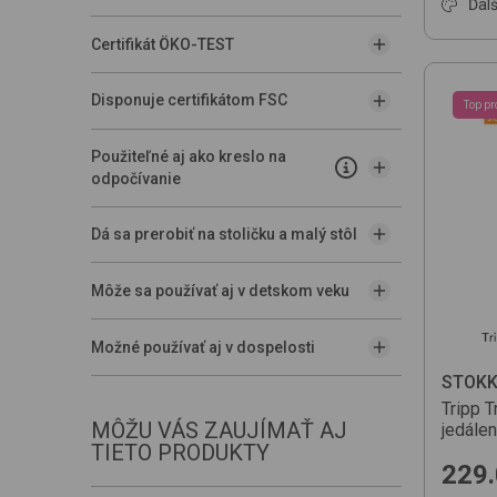
Ďalš
Certifikát ÖKO-TEST
Disponuje certifikátom FSC
Top pr
Použiteľné aj ako kreslo na
odpočívanie
Dá sa prerobiť na stoličku a malý stôl
Môže sa používať aj v detskom veku
Možné používať aj v dospelosti
STOKK
Tripp T
MÔŽU VÁS ZAUJÍMAŤ AJ
jedále
TIETO PRODUKTY
229