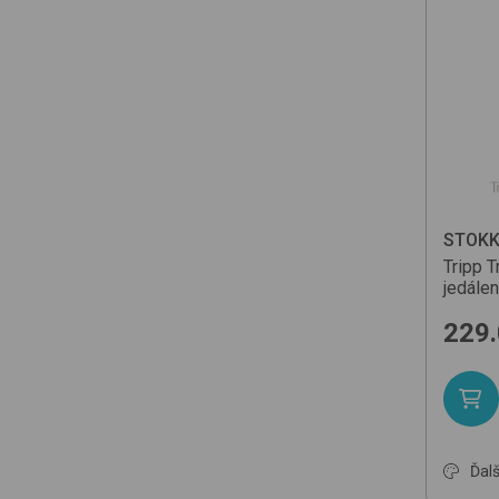
STOKK
Tripp T
jedále
229
Ďalš