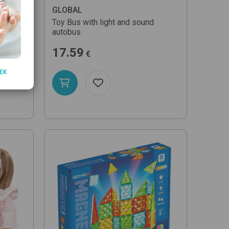
GLOBAL
ačka na
Toy Bus with light and sound
autobus
17.59
€
EK