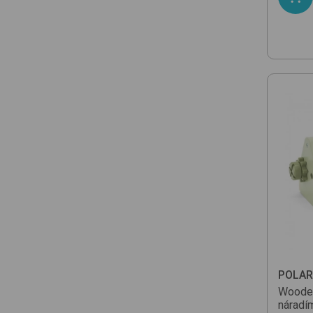
POLAR
Wooden
náradím