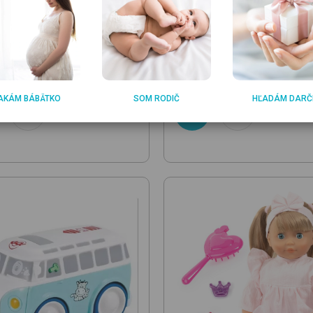
-B
POLAR-B
ong and Stackin Fox Set
5-in-1 Activity Box Pastel
hr
na ťahanie
rozvoj zručností pre bábätká
5
35.19
€
€
AKÁM BÁBÄTKO
SOM RODIČ
HĽADÁM DARČ