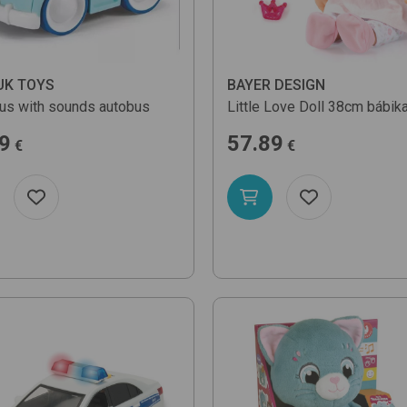
K TOYS
BAYER DESIGN
us with sounds
autobus
Little Love Doll 38cm
bábik
9
57.89
€
€