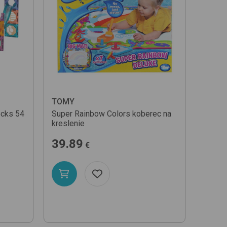
acnejšej jed. ceny
rahšej jed. ceny
ázvu (A-Z)
TOMY
ocks 54
Super Rainbow Colors
koberec na
kreslenie
39.89
€