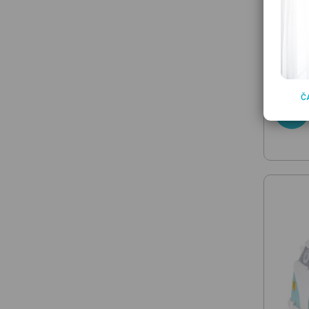
POLAR
Pull al
hračka 
15.9
Č