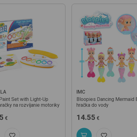
LA
IMC
Paint Set with Light-Up
Bloopies Dancing Mermaid 
hračky na rozvíjanie motoriky
hračka do vody
5
14.55
€
€