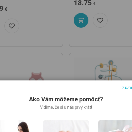
18.75
€
9
€
ZAVR
Ako Vám môžeme pomôcť?
Vidíme, že si u nás prvý krát!