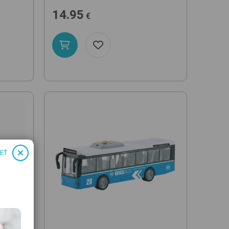
14.95
€
IEŤ