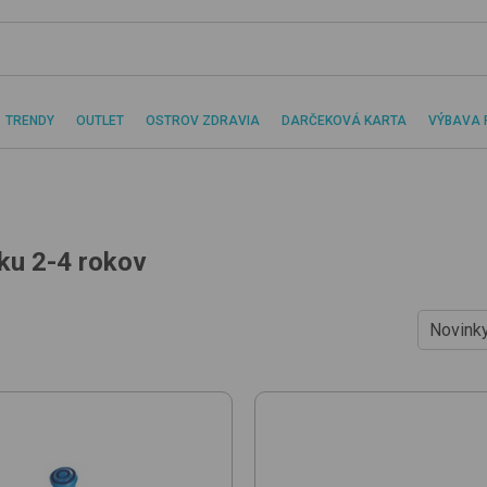
TRENDY
OUTLET
OSTROV ZDRAVIA
DARČEKOVÁ KARTA
VÝBAVA 
ku 2-4 rokov
Novink
Od najl
Od najd
Podľa 
Novink