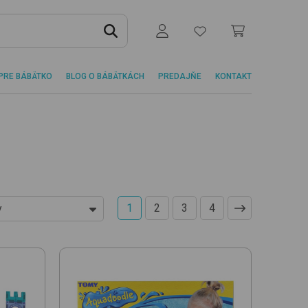
PRE BÁBÄTKO
BLOG O BÁBÄTKÁCH
PREDAJŇE
KONTAKT
1
2
3
4
y
acnejších
rahších
obľúbenosti
y