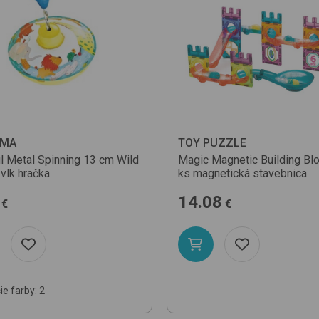
Od najl
Od najd
Podľa n
EMA
TOY PUZZLE
ul Metal Spinning 13 cm
Wild
Magic Magnetic Building Bl
vlk hračka
ks
magnetická stavebnica
14.08
€
€
ie farby: 2