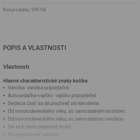
Kód produktu
:
509736
POPIS A VLASTNOSTI
Vlastnosti
Hlavné charakteristické znaky kočíka
Vanička: vanička pripojiteľná
Autosedačka-vajíčko: vajíčko pripojiteľné
Sedacia časť sa dá používať od narodenia
Od novorodeneckého veku, so samostatným nosičom
Od novorodeneckého veku, so samostatnou vaničkou
Dá sa k nemu pripevniť nosič
Dá sa pripevniť vanička