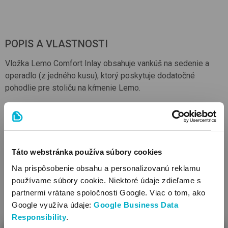
POPIS A VLASTNOSTI
Vložka Lemo Comfort Inlay obsahuje vankúš na sedenie a
operadlo (z jedného kusu), ktorý poskytuje dodatočné
pohodlie pre stoliču na kŕmenie Lemo.
Vlastnosti
Doporučený vek od 6 mesiacov
Umožňuje používanie detskej jedálenskej stoličky už od
Táto webstránka používa súbory cookies
útleho veku
Na prispôsobenie obsahu a personalizovanú reklamu
Urobí stoličku na kŕmenie pohodlnejším
používame súbory cookie. Niektoré údaje zdieľame s
Pripevniteľné: na stoličku na kŕmenie
partnermi vrátane spoločnosti Google. Viac o tom, ako
Materiál: polyester
Google využíva údaje:
Google Business Data
Použiteľné k nasledovným stoličkám na kŕmenie: Cybex
Lemo
Responsibility
.
VIAC