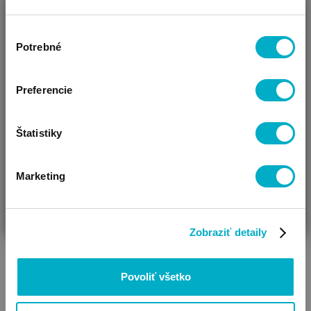
Čistenie: priamym čistením
ZAVRIEŤ
Produktový rad Cybex: Lemo
Výber
Ako Vám môžeme pomôcť?
Potrebné
súhlasu
SÚVISIACE PRODUKTY
Vidíme, že si u nás prvý krát!
Preferencie
Štatistiky
Marketing
ČAKÁM BÁBÄTKO
SOM RODIČ
HĽADÁM DARČEK
Zobraziť detaily
Povoliť všetko