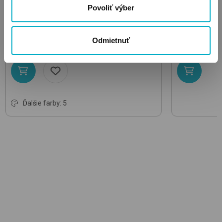
CYBEX
CYBEX
Povoliť výber
Lemo 3 in 1 Set Gold
Stunning Black
Gold Harnes
detská jedálenská stolička drevená
pás
299.95
42.70
Odmietnuť
€
€
Ďalšie farby: 5