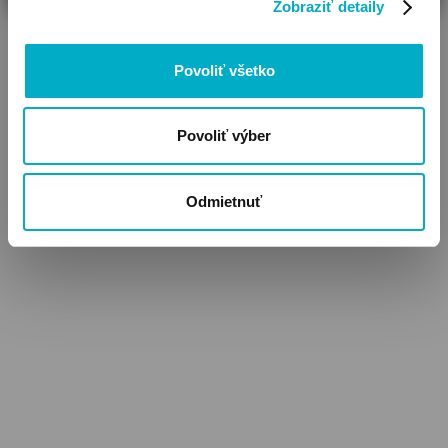
Zobraziť detaily
detského kočíka sa dajú navliecť cez fusak
VIAC
Materiál vrchnej časti: polyester, vodeodolné
Materiál výplne: polár
Povoliť všetko
Fazóna: uzatvárateľné na zips, uzatvárateľné na gombík
Čistenie: pri 30°C, dá sa prať v práčke
Povoliť výber
Doporučený vek (mesiace) 6+
Dĺžka (cm): 93
Rozmer (cca. cm): 93x38x12
Odmietnuť
Hmotnosť (kg): 0,7
Produktový rad Cybex: Balios S Lux