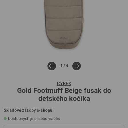
1
/
4
CYBEX
Gold Footmuff
Beige
fusak do
detského kočíka
Skladové zásoby e-shopu:
Dostupných je 5 alebo viac ks