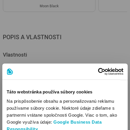
Moon Black
POPIS A VLASTNOSTI
Vlastnosti
Dá sa používať od narodenia
Použiteľné k nasledujúcim kočíkom: Gazelle S 2 Gold
Tvrdá bočná stena
S pevnou rukoväťou
Táto webstránka používa súbory cookies
Vybavenie: nánožník, molitanový matrac
Na prispôsobenie obsahu a personalizovanú reklamu
Materiál poťahu: polyester
používame súbory cookie. Niektoré údaje zdieľame s
Čistenie poťahu: priamym čistením
partnermi vrátane spoločnosti Google. Viac o tom, ako
Pripevniteľné: na konštrukciu detského kočíka
Google využíva údaje:
Google Business Data
Systém pripevnenia: pomocou adaptéra sa ľahko nasadí aj
Responsibility
.