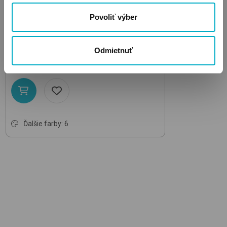
Povoliť výber
CYBEX
Gazelle S Gold
Almond Beige TPE
kombinovaný kočík
Odmietnuť
740.95
€
Ďalšie farby: 6