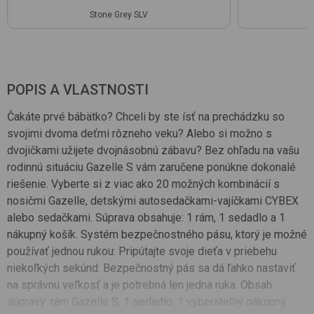
Stone Grey SLV
C
POPIS A VLASTNOSTI
Čakáte prvé bábätko? Chceli by ste ísť na prechádzku so
svojimi dvoma deťmi rôzneho veku? Alebo si možno s
dvojičkami užijete dvojnásobnú zábavu? Bez ohľadu na vašu
rodinnú situáciu Gazelle S vám zaručene ponúkne dokonalé
riešenie. Vyberte si z viac ako 20 možných kombinácií s
nosičmi Gazelle, detskými autosedačkami-vajíčkami CYBEX
alebo sedačkami. Súprava obsahuje: 1 rám, 1 sedadlo a 1
nákupný košík. Systém bezpečnostného pásu, ktorý je možné
používať jednou rukou: Pripútajte svoje dieťa v priebehu
niekoľkých sekúnd. Bezpečnostný pás sa dá ľahko nastaviť
na správnu veľkosť a je potrebná len jedna ruka. Obsah
súpravy: rám Gazelle S, 1 sedadlo, 1 vyberateľný nákupný