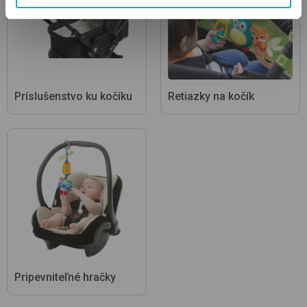
Cybex Aton 5, Cybex Aton M, Cybex Cloud Z, Cybex Aton B
, Cybex Aton B2 , Cybex Aton S2
Dá sa použiť k nasledujúcim vaničkám: Cybex Gazelle S
Cot Gold
Príslušenstvo ku kočíku
Retiazky na kočík
Pripevniteľné hračky