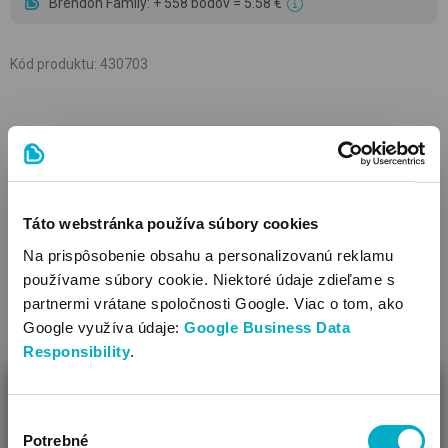
Brendon Family: + 558 bodov = 5.58 €
Kód produktu
:
430703
POPIS A VLASTNOSTI
Táto webstránka používa súbory cookies
Vlastnosti
Na prispôsobenie obsahu a personalizovanú reklamu
používame súbory cookie. Niektoré údaje zdieľame s
Dá sa používať od narodenia
partnermi vrátane spoločnosti Google. Viac o tom, ako
Použiteľné k nasledujúcim kočíkom: Cybex Mios Platinum
Google využíva údaje:
Google Business Data
Tvrdá bočná stena
Responsibility
.
S pevnou rukoväťou
Vstavaný vetrací systém
ZAVRIEŤ
Vybavenie: molitanový matrac
Výber
Ako Vám môžeme pomôcť?
Materiál poťahu: polyester
Potrebné
súhlasu