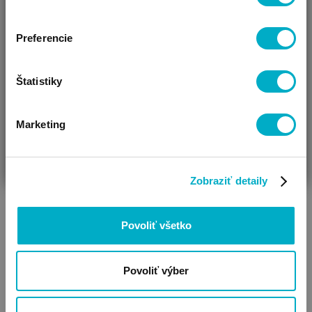
Čistenie poťahu: priamym čistením
Vidíme, že si u nás prvý krát!
Pripevniteľné: na konštrukciu detského kočíka
Preferencie
Hmotnosť (kg): 4,2
VIAC
Maximálne zaťaženie (kg): 9
Štatistiky
Marketing
ČAKÁM BÁBÄTKO
SOM RODIČ
HĽADÁM DARČEK
Zobraziť detaily
Povoliť všetko
Povoliť výber