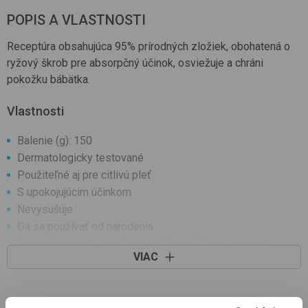
POPIS A VLASTNOSTI
Receptúra ​​obsahujúca 95% prírodných zložiek, obohatená o
ryžový škrob pre absorpčný účinok, osviežuje a chráni
pokožku bábätka.
Vlastnosti
Balenie (g): 150
Dermatologicky testované
Použiteľné aj pre citlivú pleť
S upokojujúcim účinkom
Nevysušuje
Dá sa používať od narodenia
Doporučené pre: na ochranu citlivých oblastí pokožky
VIAC
(zadoček bábätka, záhyby, podpazušie)
vhodné na každodenné použitie
Zloženie: ryžový škrob