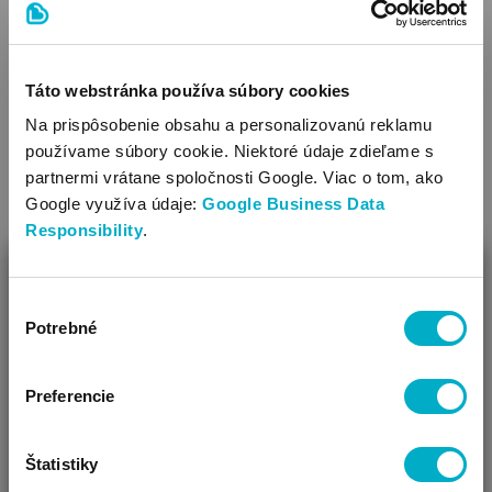
Bez alkoholu
Prírodné zložky (%): 95
SÚVISIACE PRODUKTY
Bez parabénov
Bez mydla
Táto webstránka používa súbory cookies
Bez silikónu
Na prispôsobenie obsahu a personalizovanú reklamu
Bez minerálneho oleja
používame súbory cookie. Niektoré údaje zdieľame s
Bez ftalátov
partnermi vrátane spoločnosti Google. Viac o tom, ako
Bez umelých farbív
Google využíva údaje:
Google Business Data
Bez mikroplastov
Responsibility
.
Bez parafínového oleja
ZAVRIEŤ
Bez SLS
Výber
Ako Vám môžeme pomôcť?
Potrebné
súhlasu
Vidíme, že si u nás prvý krát!
Preferencie
CHICCO
CHICCO
Bm Body Wash Tenderness 500ml
detská
Bm Body Was
Štatistiky
pena na kúpanie
pena na kúpa