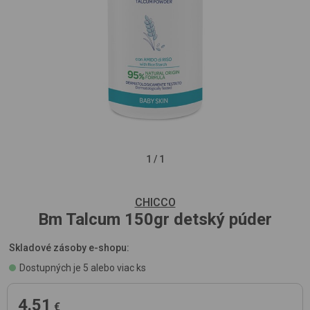
1
/
1
CHICCO
Bm Talcum 150gr
detský púder
Skladové zásoby e-shopu:
Dostupných je 5 alebo viac ks
4.51
€