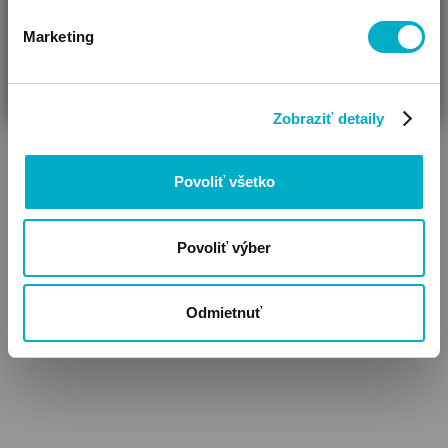
4.95
3.64
€
€
Marketing
Cena za 100 ml: 0,99 €
Cena za 100 ml:
ČAKÁM BÁBÄTKO
SOM RODIČ
HĽADÁM DARČEK
Zobraziť detaily
Povoliť všetko
Povoliť výber
Odmietnuť