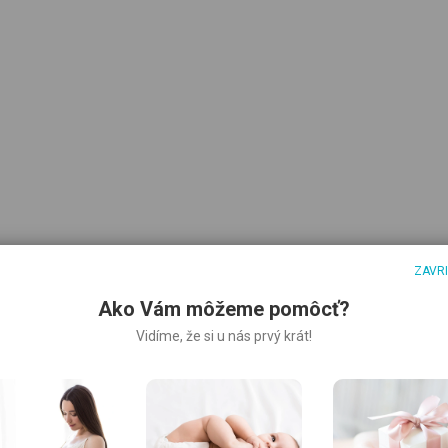
ZAVR
Ako Vám môžeme pomôcť?
Vidíme, že si u nás prvý krát!