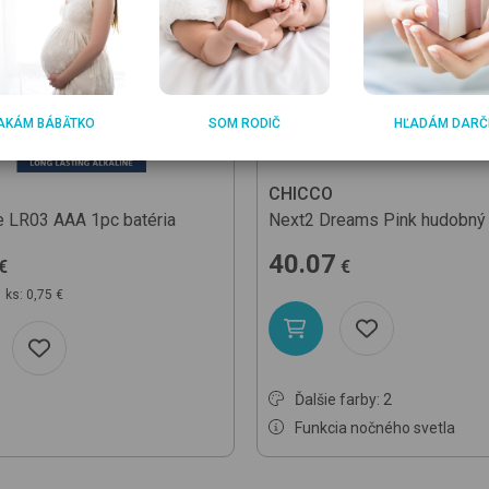
AKÁM BÁBÄTKO
SOM RODIČ
HĽADÁM DARČ
CHICCO
fe LR03 AAA 1pc
batéria
Next2 Dreams
Pink
hudobný 
40.07
€
€
 ks: 0,75 €
Ďalšie farby: 2
Funkcia nočného svetla