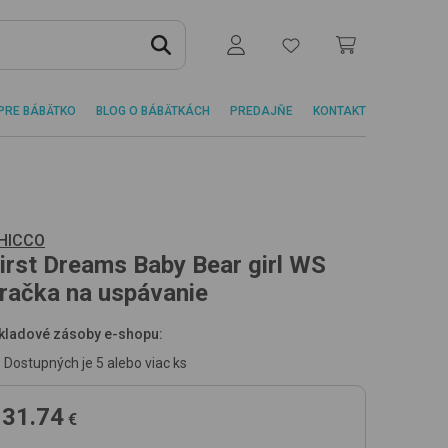
PRE BÁBÄTKO
BLOG O BÁBÄTKÁCH
PREDAJŇE
KONTAKT
HICCO
irst Dreams Baby Bear
girl WS
račka na uspávanie
kladové zásoby e-shopu:
Dostupných je 5 alebo viac ks
31.74
€