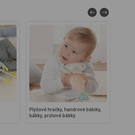
Plyšové hračky, handrové bábiky,
Detské
bábky, prstové bábky