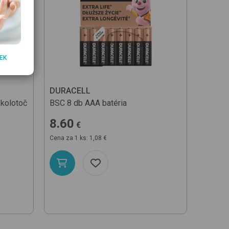
EK
DURACELL
CHICC
kolotoč
BSC 8 db AAA
batéria
Enjoy 
hranie 
8.60
€
65.9
Cena za 1 ks: 1,08 €
Ďalš