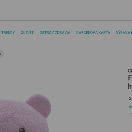
TRENDY
OUTLET
OSTROV ZDRAVIA
DARČEKOVÁ KARTA
VÝBAVA 
a
C
F
h
S