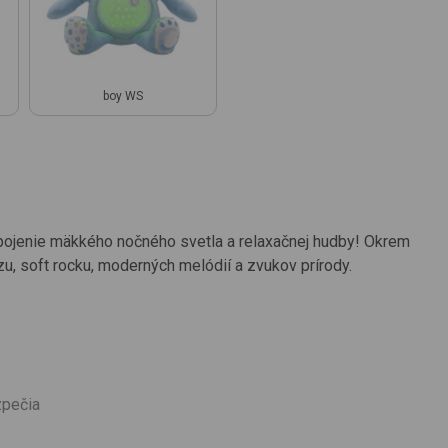
boy WS
spojenie mäkkého nočného svetla a relaxačnej hudby! Okrem
u, soft rocku, moderných melódií a zvukov prírody.
zpečia