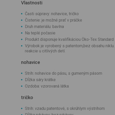
Vlastnosti
Časti súpravy: nohavice, tričko
Čistenie: je možné prať v práčke
Druh materiálu: bavlna
Na teplé počasie
Produkt disponuje kvalifikáciou Öko-Tex Standard
Výrobok je vyrobený s patentom,bez obsahu niklu. 
reakcie u citlivých detí.
nohavice
Strih: nohavice do pásu, s gumeným pásom
Dĺžka sáry krátke
Ozdoba: vzorovaná látka
tričko
Strih: vzadu patentové, s okrúhlym výstrihom
Dĺžka rukávov: bez rukávov