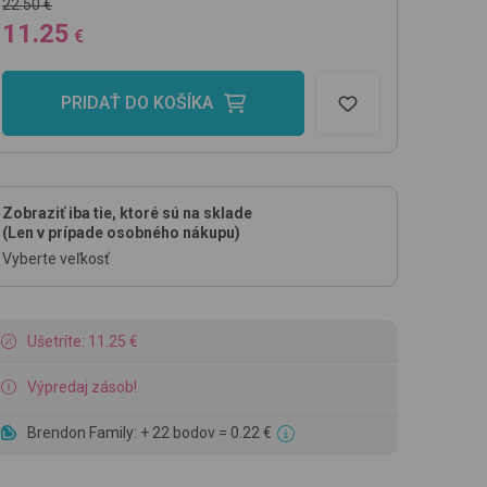
22.50 €
11.25
€
PRIDAŤ DO KOŠÍKA
Zobraziť iba tie, ktoré sú na sklade
(Len v prípade osobného nákupu)
Vyberte veľkosť
Ušetríte: 11.25 €
Výpredaj zásob!
Brendon Family: + 22 bodov = 0.22 €