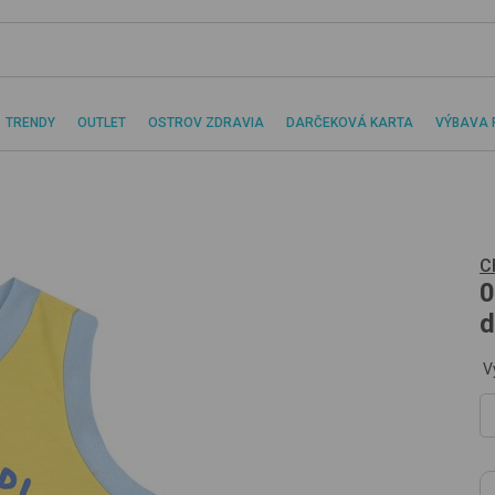
TRENDY
OUTLET
OSTROV ZDRAVIA
DARČEKOVÁ KARTA
VÝBAVA 
C
0
d
V