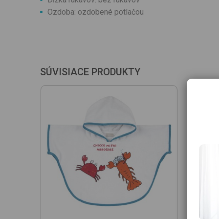
Ozdoba: ozdobené potlačou
SÚVISIACE PRODUKTY