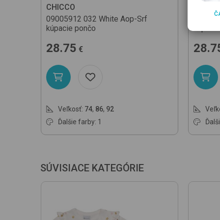
CHICCO
CHICC
Č
09005912
032 White Aop-Srf
090059
kúpacie pončo
kúpaci
28.75
28.7
€
Veľkosť:
74
,
86
,
92
Veľk
Ďalšie farby: 1
Ďalši
SÚVISIACE KATEGÓRIE