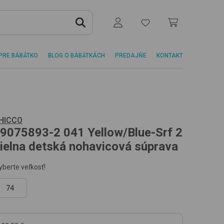
PRE BÁBÄTKO
BLOG O BÁBÄTKÁCH
PREDAJŇE
KONTAKT
HICCO
9075893-2
041 Yellow/Blue-Srf
2
ielna detská nohavicová súprava
yberte veľkosť!
74