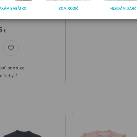
O
AKÁM BÁBÄTKO
SOM RODIČ
HĽADÁM DARČ
13
032 White Aop-Srf
e pončo
5
€
osť:
one size
e farby: 1