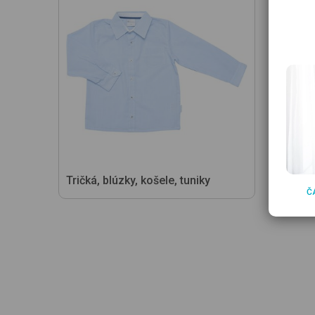
Tričká, blúzky, košele, tuniky
Nohavi
Č