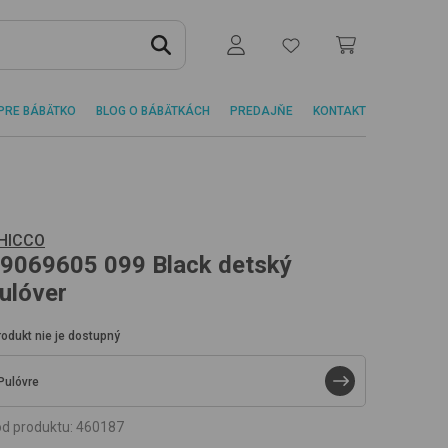
PRE BÁBÄTKO
BLOG O BÁBÄTKÁCH
PREDAJŇE
KONTAKT
HICCO
9069605
099 Black
detský
ulóver
rodukt nie je dostupný
Pulóvre
d produktu
:
460187