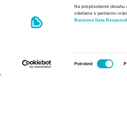
Na prispôsobenie obsahu 
zdieľame s partnermi vrát
Business Data Responsib
Výber
Potrebné
P
súhlasu