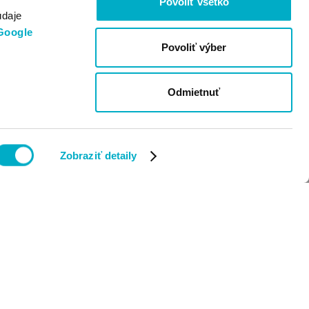
Povoliť všetko
údaje
Google
Povoliť výber
Odmietnuť
Zobraziť detaily