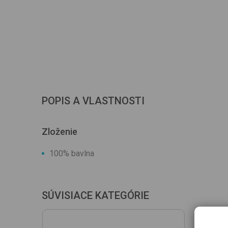
POPIS A VLASTNOSTI
Zloženie
100% bavlna
SÚVISIACE KATEGÓRIE