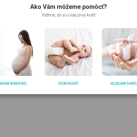
Ako Vám môžeme pomôcť?
Vidíme, že si u nás prvý krát!
ce
Nohavice na traky
AKÁM BÁBÄTKO
SOM RODIČ
HĽADÁM DARČ