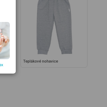
Teplákové nohavice
EK