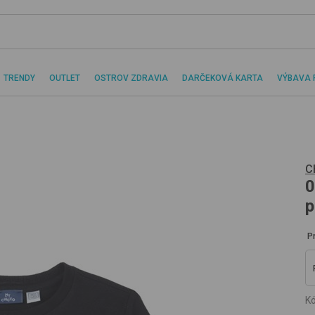
TRENDY
OUTLET
OSTROV ZDRAVIA
DARČEKOVÁ KARTA
VÝBAVA 
C
0
p
P
Kó