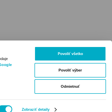
Povoliť všetko
údaje
Google
Povoliť výber
Odmietnuť
Zobraziť detaily