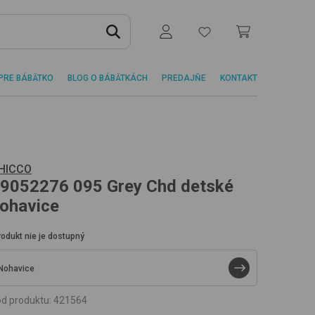
PRE BÁBÄTKO
BLOG O BÁBÄTKÁCH
PREDAJŇE
KONTAKT
HICCO
9052276
095 Grey Chd
detské
ohavice
rodukt nie je dostupný
Nohavice
d produktu
:
421564