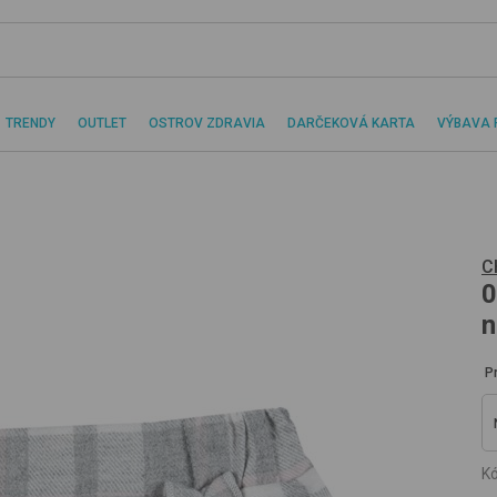
TRENDY
OUTLET
OSTROV ZDRAVIA
DARČEKOVÁ KARTA
VÝBAVA 
C
0
n
P
Kó