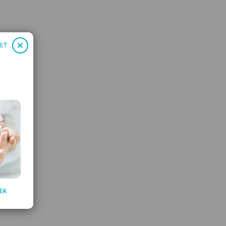
IEŤ
EK