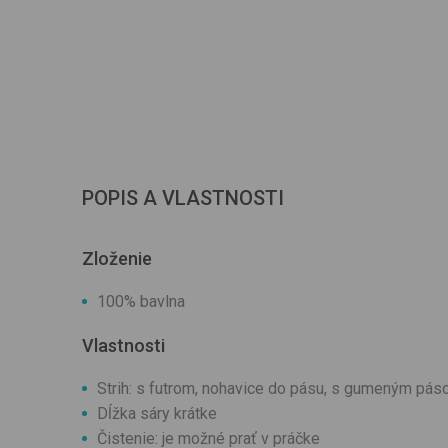
POPIS A VLASTNOSTI
Zloženie
100% bavlna
Vlastnosti
Strih: s futrom, nohavice do pásu, s gumeným pá
Dĺžka sáry krátke
Čistenie: je možné prať v práčke