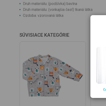
Druh materiálu: (podšívka) bavlna
Druh materiálu: (vonkajšia časť) tkaná látka
Ozdoba: vzorovaná látka
SÚVISIACE KATEGÓRIE
Č