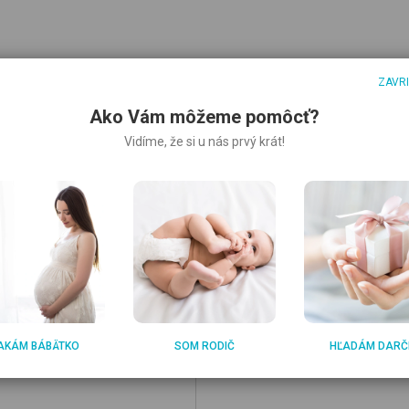
ZAVR
Ako Vám môžeme pomôcť?
Vidíme, že si u nás prvý krát!
AKÁM BÁBÄTKO
SOM RODIČ
HĽADÁM DARČ