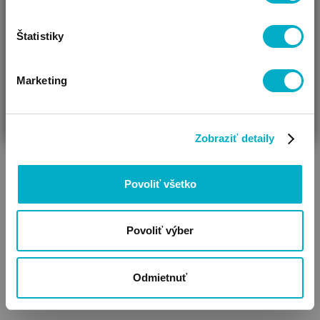
Klobúky
Slnečné okuliare
Štatistiky
Marketing
ČAKÁM BÁBÄTKO
SOM RODIČ
HĽADÁM DARČEK
Zobraziť detaily
Povoliť všetko
Dojčenské a deské
oblečenie z organickej
bavlny
Povoliť výber
Odmietnuť