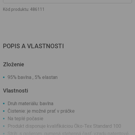
Kód produktu
:
486111
POPIS A VLASTNOSTI
Zloženie
95% bavlna , 5% elastan
Vlastnosti
Druh materiálu: bavlna
Čistenie: je možné prať v práčke
Na teplé počasie
Produkt disponuje kvalifikáciou Öko-Tex Standard 100
Strih: s golierom, gumená stehenná časť, vzadu patentové,