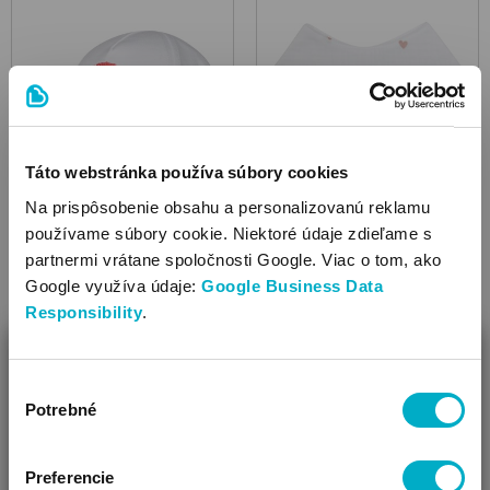
Táto webstránka používa súbory cookies
Na prispôsobenie obsahu a personalizovanú reklamu
Šiltovky
Šatky, slintáčiky
používame súbory cookie. Niektoré údaje zdieľame s
partnermi vrátane spoločnosti Google. Viac o tom, ako
Google využíva údaje:
Google Business Data
Responsibility
.
ZAVRIEŤ
Výber
Ako Vám môžeme pomôcť?
Potrebné
súhlasu
Vidíme, že si u nás prvý krát!
Preferencie