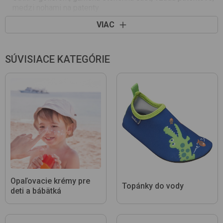
medzi nohami na patenty
Dĺžka rukávov: krátke
VIAC
Ozdoba: vzorovaná látka
Výrobok je vyrobený s patentom,bez obsahu niklu. Patent
neobsahuje nikel, a preto nevyvoláva alergické reakcie u
SÚVISIACE KATEGÓRIE
citlivých detí.
Opaľovacie krémy pre
Topánky do vody
deti a bábätká