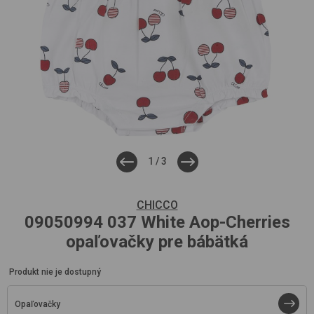
1
/
3
CHICCO
09050994
037 White Aop-Cherries
opaľovačky pre bábätká
Produkt nie je dostupný
Opaľovačky