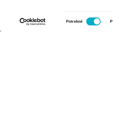
Výber
Potrebné
P
súhlasu
PRIHLÁSIŤ SA NA ODBER
NEWSLETTERA
Email: