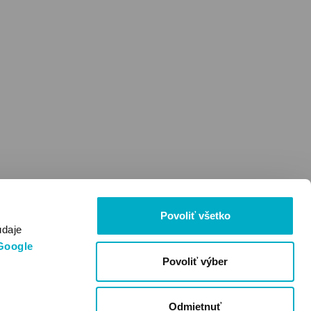
Povoliť všetko
údaje
Google
Povoliť výber
Odmietnuť