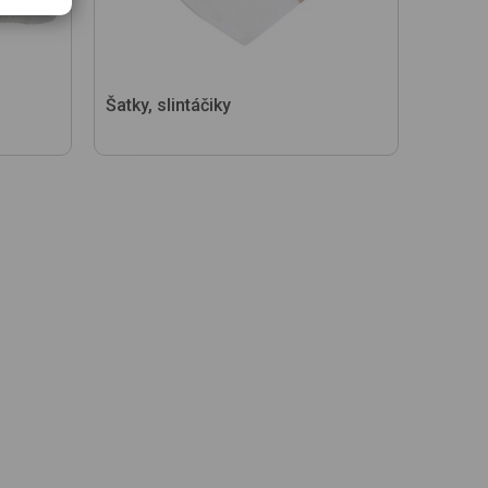
Šatky, slintáčiky
Klobúk