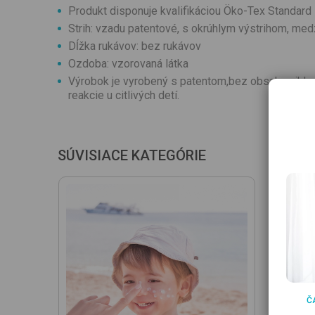
Produkt disponuje kvalifikáciou Öko-Tex Standard
Strih: vzadu patentové, s okrúhlym výstrihom, med
Dĺžka rukávov: bez rukávov
Ozdoba: vzorovaná látka
Výrobok je vyrobený s patentom,bez obsahu niklu. 
reakcie u citlivých detí.
SÚVISIACE KATEGÓRIE
Č