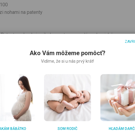
 100
zi nohami na patenty
Patent neobsahuje nikel, a preto nevyvoláva alergické
ZAVR
Ako Vám môžeme pomôcť?
Vidíme, že si u nás prvý krát!
AKÁM BÁBÄTKO
SOM RODIČ
HĽADÁM DARČ