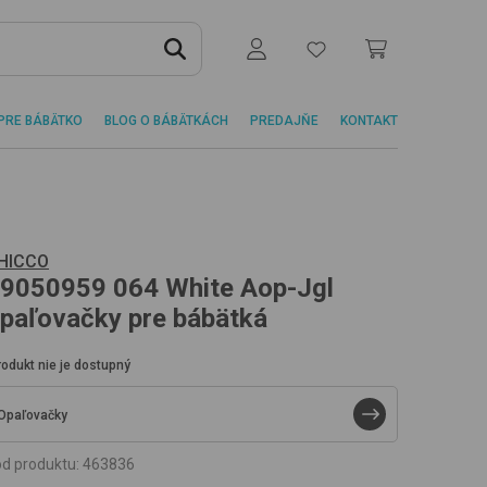
PRE BÁBÄTKO
BLOG O BÁBÄTKÁCH
PREDAJŇE
KONTAKT
HICCO
9050959
064 White Aop-Jgl
paľovačky pre bábätká
rodukt nie je dostupný
Opaľovačky
d produktu
:
463836