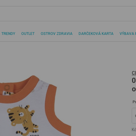
TRENDY
OUTLET
OSTROV ZDRAVIA
DARČEKOVÁ KARTA
VÝBAVA 
C
0
o
P
Kó