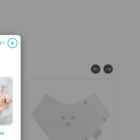
IEŤ
EK