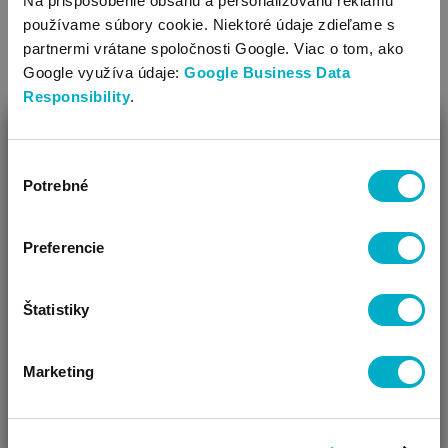
Na prispôsobenie obsahu a personalizovanú reklamu
Strih: vpredu sa zapína na zips, s kapucňou
VIAC
používame súbory cookie. Niektoré údaje zdieľame s
Ozdoba: vzorovaná látka
partnermi vrátane spoločnosti Google. Viac o tom, ako
Otvory medzi nohami napomáhajú priviazaniu do
Google využíva údaje:
Google Business Data
autosedačky, alebo detského kočíka.
Responsibility
.
ZAVRIEŤ
Výber
Ako Vám môžeme pomôcť?
Potrebné
súhlasu
Vidíme, že si u nás prvý krát!
Preferencie
Štatistiky
Marketing
ČAKÁM BÁBÄTKO
SOM RODIČ
HĽADÁM DARČEK