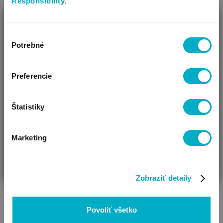
Responsibility
.
ZAVRIEŤ
Výber
Ako Vám môžeme pomôcť?
Potrebné
súhlasu
Vidíme, že si u nás prvý krát!
Preferencie
Body
Štatistiky
Marketing
ČAKÁM BÁBÄTKO
SOM RODIČ
HĽADÁM DARČEK
Zobraziť detaily
Povoliť všetko