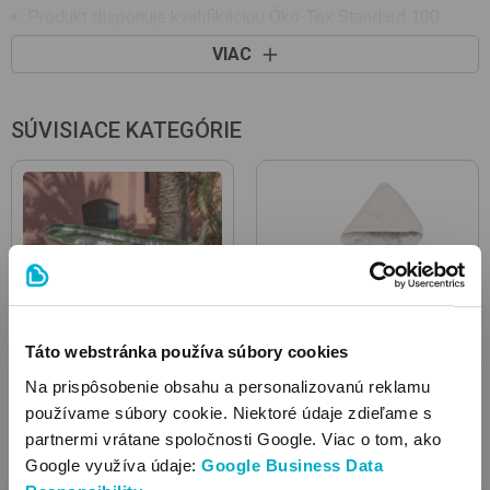
Produkt disponuje kvalifikáciou Öko-Tex Standard 100
Dá sa úplne otvoriť
VIAC
Ozdoba: vzorovaná látka, ozdobené potlačou
Výrobok je vyrobený s patentom,bez obsahu niklu. Patent
neobsahuje nikel, a preto nevyvoláva alergické reakcie u
SÚVISIACE KATEGÓRIE
citlivých detí.
Táto webstránka používa súbory cookies
Na prispôsobenie obsahu a personalizovanú reklamu
Detské topánočky,
Kabátiky
používame súbory cookie. Niektoré údaje zdieľame s
capačky
partnermi vrátane spoločnosti Google. Viac o tom, ako
Google využíva údaje:
Google Business Data