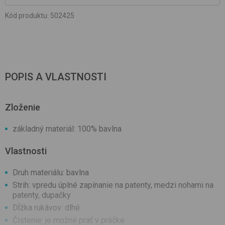
Kód produktu
:
502425
POPIS A VLASTNOSTI
Zloženie
základný materiál: 100% bavlna
Vlastnosti
Druh materiálu: bavlna
Strih: vpredu úplné zapínanie na patenty, medzi nohami na
patenty, dupačky
Dĺžka rukávov: dlhé
Čistenie: je možné prať v práčke