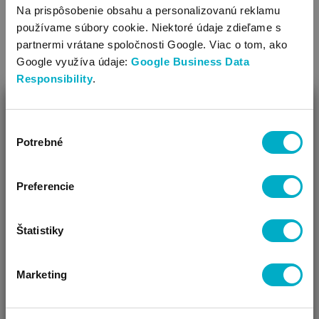
Na chladné počasie
Na prispôsobenie obsahu a personalizovanú reklamu
používame súbory cookie. Niektoré údaje zdieľame s
čiapka
VIAC
partnermi vrátane spoločnosti Google. Viac o tom, ako
Google využíva údaje:
Google Business Data
Strih: s futrom, s chráničmi na uši, šnurovacie
Responsibility
.
Druh materiálu: (podšívka) bavlna
Druh materiálu: (vonkajšia časť) pletený
ZAVRIEŤ
Ozdoba: vzorovaná látka, zdobené šitým vzorom
Výber
Ako Vám môžeme pomôcť?
Potrebné
súhlasu
šál
Vidíme, že si u nás prvý krát!
Druh materiálu: pletené
Preferencie
Ozdoba: vzorovaná látka
Štatistiky
Marketing
ČAKÁM BÁBÄTKO
SOM RODIČ
HĽADÁM DARČEK