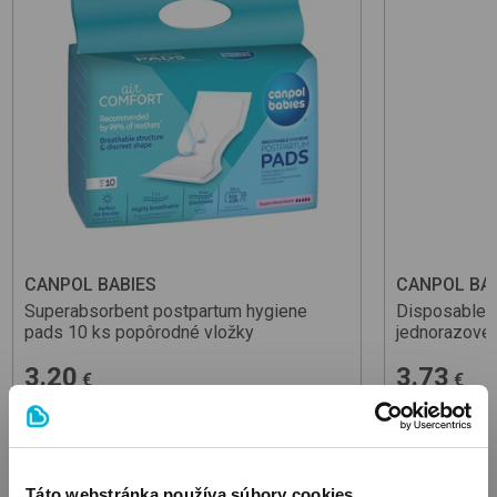
CANPOL BABIES
CANPOL BA
Superabsorbent postpartum hygiene
Disposable M
pads 10 ks
popôrodné vložky
jednorazové
3.20
3.73
€
€
Cena za 1 ks: 0,32 €
Cena za 1 ks: 0,
Táto webstránka používa súbory cookies