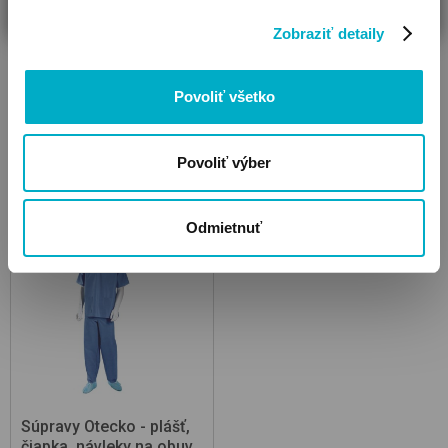
Zobraziť detaily
Povoliť všetko
Popôrodné vložky
Hygienické vložky
Povoliť výber
Odmietnuť
Súpravy Otecko - plášť,
čiapka, návleky na obuv