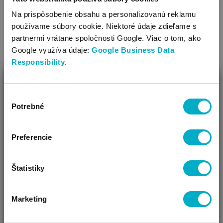
Na prispôsobenie obsahu a personalizovanú reklamu
používame súbory cookie. Niektoré údaje zdieľame s
partnermi vrátane spoločnosti Google. Viac o tom, ako
SÚVISIACE KATEGÓRIE
Google využíva údaje:
Google Business Data
Responsibility
.
ZAVRIEŤ
Výber
Ako Vám môžeme pomôcť?
Potrebné
súhlasu
Vidíme, že si u nás prvý krát!
Preferencie
Štatistiky
Redukcia na WC
Vlhčený toaletný papier
Marketing
ČAKÁM BÁBÄTKO
SOM RODIČ
HĽADÁM DARČEK