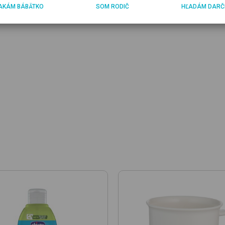
AKÁM BÁBÄTKO
SOM RODIČ
HĽADÁM DARČ