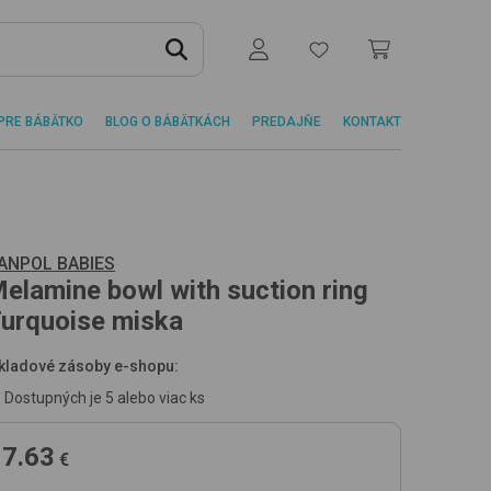
PRE BÁBÄTKO
BLOG O BÁBÄTKÁCH
PREDAJŇE
KONTAKT
ANPOL BABIES
elamine bowl with suction ring
urquoise
miska
kladové zásoby e-shopu:
Dostupných je 5 alebo viac ks
7.63
€