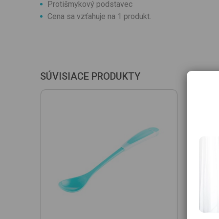
Protišmykový podstavec
Cena sa vzťahuje na 1 produkt.
SÚVISIACE PRODUKTY