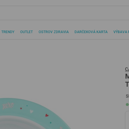
TRENDY
OUTLET
OSTROV ZDRAVIA
DARČEKOVÁ KARTA
VÝBAVA 
C
M
T
S