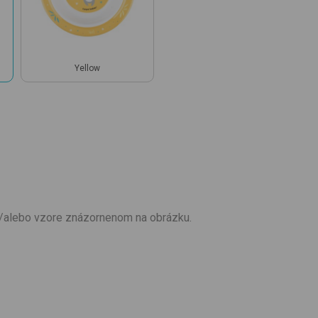
Yellow
a/alebo vzore znázornenom na obrázku.