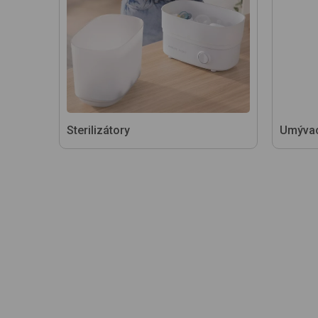
Sterilizátory
Umývac