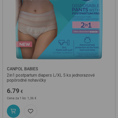
CANPOL BABIES
2in1 postpartum diapers L/XL 5 ks
jednorazové
popôrodné nohavičky
6.79
€
Cena za 1 ks: 1,36 €