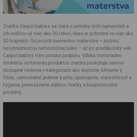
Značka
Canpol
babies
sa
stará o
potreby
tých
najmenších
a
ich
rodičov
už
viac
ako
30
rokov
, dnes je
prítomná
vo
viac
ako
50 krajinách. Od prvých
momentov
materstva
–
počnúc
nevyhnutnosťou
nemocničnej
tašky – až po
predškolský
vek,
Canpol
babies
Vám
ponúka
podporu.
Vďaka
mimoriadne
širokému sortimentu
produktov
značka poskytuje
cenovo
dostupné
riešenia
v
kategóriách
ako
dojčenie
,
kŕmenie
z
fľaše
, samostatné
jedenie
a
pitie
,
upokojenie
,
starostlivosť
a
hygiena,
prerezávanie
zúbkov
, hračky a
bezpečnostné
produkty.