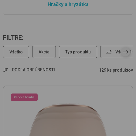
Hračky a hryzátka
FILTRE
:
Všetko
Akcia
Typ produktu
Všetky filt
PODĽA OBĽÚBENOSTI
129 ks produktov
Cenová bomba