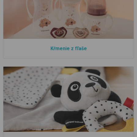
Kŕmenie z fľaše