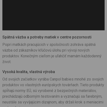
Spätná
väzba
a
potreby
matiek
v centre pozornosti
Popri
matkách
pracujúcich
v
spoločnosti
zohráva
spätná
väzba
od
zákazníkov
kľúčovú
úlohu
pri
vývoji nových
produktov
. Konečným
cieľom
je
uľahčiť
mamám
každodenný
život.
Vysoká kvalita,
vlastná
výroba
Od
svojich
začiatkov
vyrába
Canpol
babies
mnohé
zo
svojich
produktov
vo
vlastných
európskych
továrňach
.
Tieto
produkty
spĺňajú
normy EÚ, sú vyrobené z bezpečných
materiálov
,
prechádzajú
odborným
testovaním
a
vyznačujú
sa
farebným
,
neustále
sa
vyvíjajúcim
dizajnom
, aby
držali
krok s
meniacimi