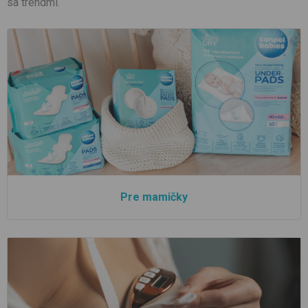
sa
trendmi
.
Pre mamičky