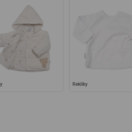
y
Reklíky