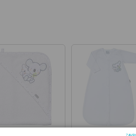
ON
BRENDON
ZAVR