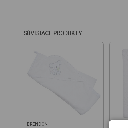
SÚVISIACE PRODUKTY
BRENDON
BREND