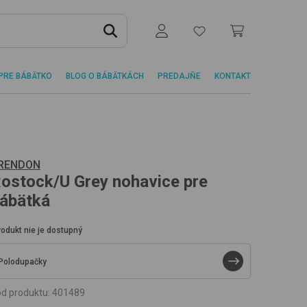
PRE BÁBÄTKO
BLOG O BÁBÄTKÁCH
PREDAJŇE
KONTAKT
RENDON
ostock/U
Grey
nohavice pre
ábätká
rodukt nie je dostupný
Polodupačky
d produktu
:
401489