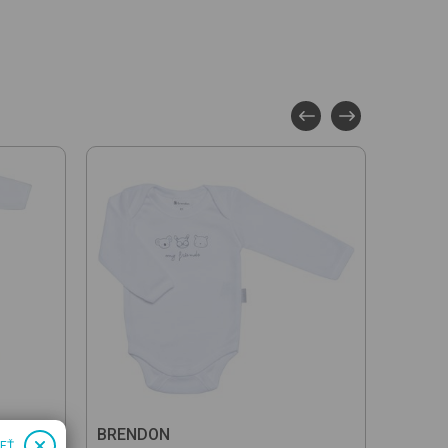
BRENDON
BREN
IEŤ