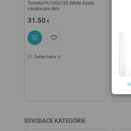
Toronto/H/120x120
White Koala
Toront
osuška pre deti
osuška 
31.50
18.2
€
Ďalšie farby: 6
Ďalši
Č
SÚVISIACE KATEGÓRIE