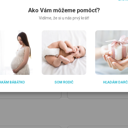
o/H/80x80
White Koala
Siracusa HU/P/Em
Koala Wh
pre deti
bavlnený spací vak
Ako Vám môžeme pomôcť?
Vidíme, že si u nás prvý krát!
5
17.75
€
€
e farby: 6
Veľkosť:
50
,
62
Ďalšie farby: 1
AKÁM BÁBÄTKO
SOM RODIČ
HĽADÁM DARČ