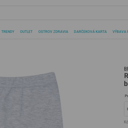
TRENDY
OUTLET
OSTROV ZDRAVIA
DARČEKOVÁ KARTA
VÝBAVA 
B
R
b
P
Kó