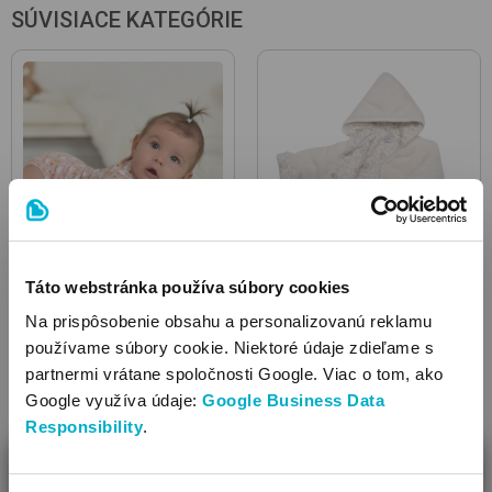
SÚVISIACE KATEGÓRIE
Táto webstránka používa súbory cookies
Body
Kabátiky
Na prispôsobenie obsahu a personalizovanú reklamu
používame súbory cookie. Niektoré údaje zdieľame s
partnermi vrátane spoločnosti Google. Viac o tom, ako
Google využíva údaje:
Google Business Data
Responsibility
.
ZAVRIEŤ