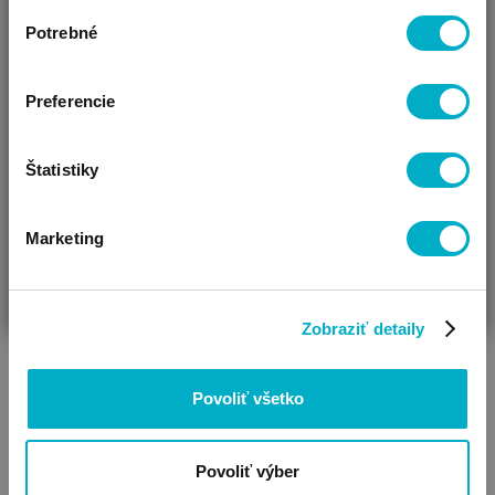
Výber
Ako Vám môžeme pomôcť?
Potrebné
súhlasu
Vidíme, že si u nás prvý krát!
Reklíky
Preferencie
Štatistiky
Marketing
ČAKÁM BÁBÄTKO
SOM RODIČ
HĽADÁM DARČEK
Zobraziť detaily
Povoliť všetko
Povoliť výber