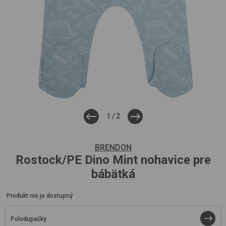
1
/
2
BRENDON
Rostock/PE
Dino Mint
nohavice pre
bábätká
Produkt nie je dostupný
Polodupačky