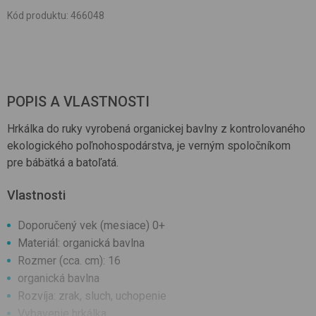
Kód produktu
:
466048
POPIS A VLASTNOSTI
Hrkálka do ruky vyrobená organickej bavlny z kontrolovaného
ekologického poľnohospodárstva, je verným spoločníkom
pre bábätká a batoľatá.
Vlastnosti
Doporučený vek (mesiace) 0+
Materiál: organická bavlna
Rozmer (cca. cm): 16
organická bavlna
Rozvíja: zrak, sluch, uchopenie
Vybavenie hrkálka