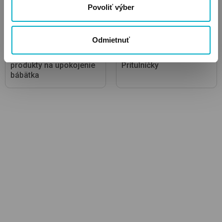
Povoliť výber
Odmietnuť
Hračky pre bábätká,
produkty na upokojenie
Prítulníčky
bábätka