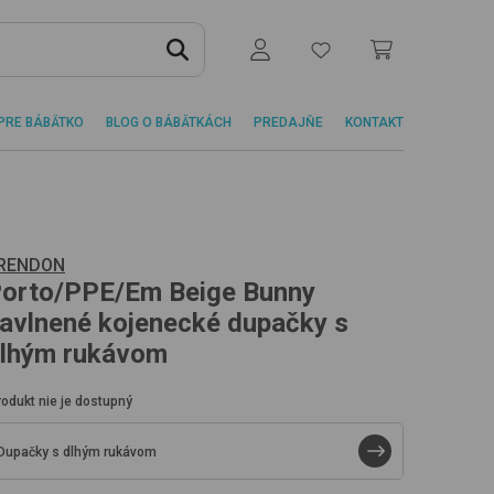
PRE BÁBÄTKO
BLOG O BÁBÄTKÁCH
PREDAJŇE
KONTAKT
RENDON
orto/PPE/Em
Beige Bunny
avlnené kojenecké dupačky s
lhým rukávom
rodukt nie je dostupný
Dupačky s dlhým rukávom