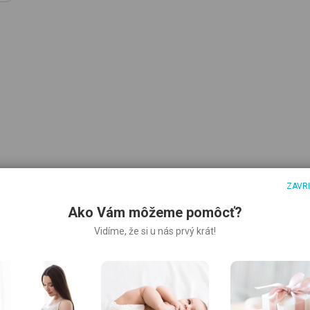
ZAVR
Ako Vám môžeme pomôcť?
čiek, medzi nohami na patenty, dupačky, na boku s patentmi
Vidíme, že si u nás prvý krát!
Patent neobsahuje nikel, a preto nevyvoláva alergické