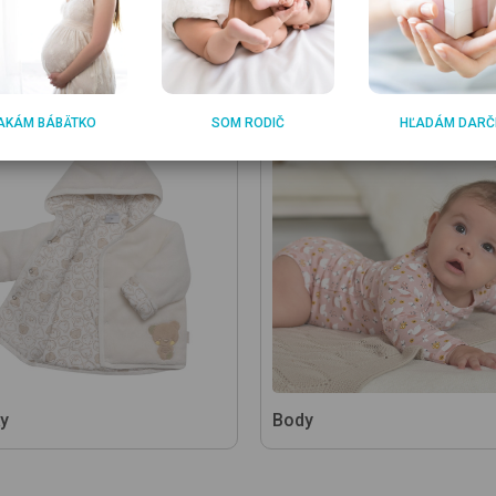
AKÁM BÁBÄTKO
SOM RODIČ
HĽADÁM DARČ
y
Body