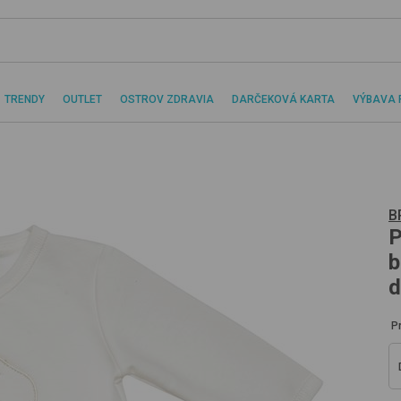
TRENDY
OUTLET
OSTROV ZDRAVIA
DARČEKOVÁ KARTA
VÝBAVA 
B
P
b
d
P