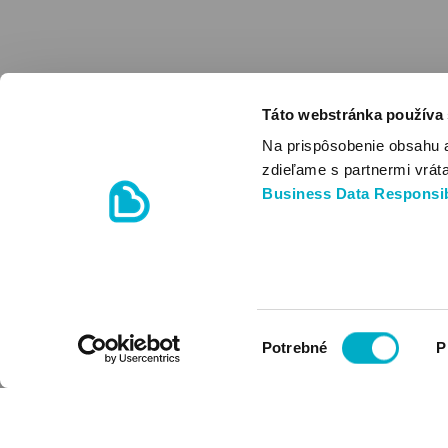
Táto webstránka používa
Na prispôsobenie obsahu 
zdieľame s partnermi vrát
Business Data Responsib
Výber
Potrebné
P
súhlasu