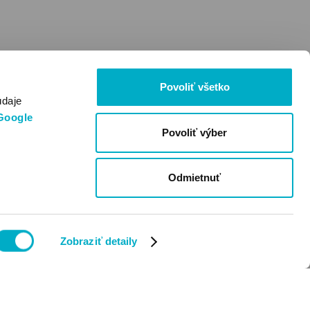
Povoliť všetko
údaje
Google
Povoliť výber
Odmietnuť
Zobraziť detaily