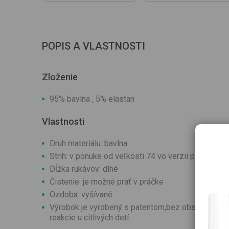
POPIS A VLASTNOSTI
Zloženie
95% bavlna , 5% elastan
Vlastnosti
Druh materiálu: bavlna
Strih: v ponuke od veľkosti 74 vo verzii polodupa
Dĺžka rukávov: dlhé
Čistenie: je možné prať v práčke
Ozdoba: vyšívané
Výrobok je vyrobený s patentom,bez obsahu niklu. 
reakcie u citlivých detí.