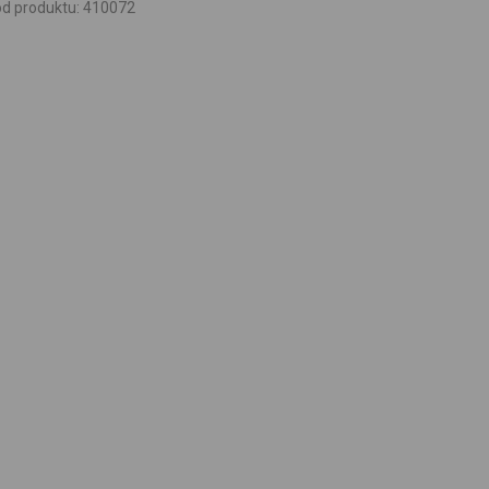
d produktu
:
410072