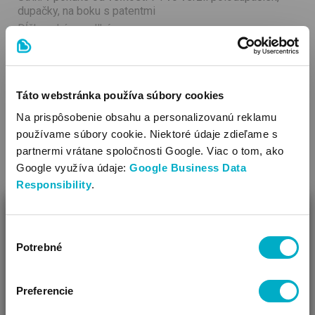
dupačky, na boku s patentmi
Dĺžka rukávov: dlhé
Čistenie: je možné prať v práčke
Ozdoba: vzorovaná látka
Výrobok je vyrobený s patentom,bez obsahu niklu. Patent
VIAC
neobsahuje nikel, a preto nevyvoláva alergické reakcie u
Táto webstránka používa súbory cookies
citlivých detí.
Na prispôsobenie obsahu a personalizovanú reklamu
SÚVISIACE KATEGÓRIE
používame súbory cookie. Niektoré údaje zdieľame s
partnermi vrátane spoločnosti Google. Viac o tom, ako
Google využíva údaje:
Google Business Data
Responsibility
.
ZAVRIEŤ
Výber
Ako Vám môžeme pomôcť?
Potrebné
súhlasu
Vidíme, že si u nás prvý krát!
Preferencie
Detské topánočky,