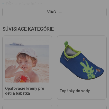
Dĺžka rukávov: krátke
Ozdoba: vzorovaná látka
VIAC
Výrobok je vyrobený s patentom,bez obsahu niklu. Patent
neobsahuje nikel, a preto nevyvoláva alergické reakcie u
citlivých detí.
SÚVISIACE KATEGÓRIE
Opaľovacie krémy pre
Topánky do vody
deti a bábätká