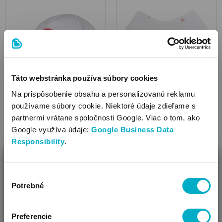
Táto webstránka používa súbory cookies
Na prispôsobenie obsahu a personalizovanú reklamu
Šiltovky
Šatky, slintáčiky
používame súbory cookie. Niektoré údaje zdieľame s
partnermi vrátane spoločnosti Google. Viac o tom, ako
Google využíva údaje:
Google Business Data
Responsibility
.
ZAVRIEŤ
Výber
Ako Vám môžeme pomôcť?
Potrebné
súhlasu
Vidíme, že si u nás prvý krát!
Preferencie