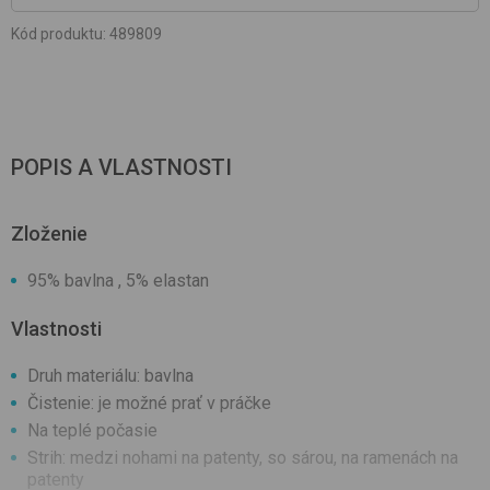
Kód produktu
:
489809
POPIS A VLASTNOSTI
Zloženie
95% bavlna , 5% elastan
Vlastnosti
Druh materiálu: bavlna
Čistenie: je možné prať v práčke
Na teplé počasie
Strih: medzi nohami na patenty, so sárou, na ramenách na
patenty