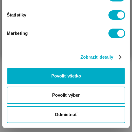
Klobúky
Slnečné okuliare
Štatistiky
Marketing
ČAKÁM BÁBÄTKO
SOM RODIČ
HĽADÁM DARČEK
Zobraziť detaily
Povoliť všetko
Dojčenské a deské
oblečenie z organickej
bavlny
Povoliť výber
Odmietnuť