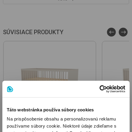
Nábytková zostava Brendon Infini
Materiál: MDF (drevovláknitá doska)
Šírka(cm): 136,5
Výška (cm): 176
SÚVISIACE PRODUKTY
Hĺbka (cm): 50
Zaradenie: vo vnútri poličkový a vešiakový úložný priestor
Čistenie: vlhkou, handrou na ošetrovanie nábytku
Prepravné rozmery-DxŠxV(cm):
169x55,5x5+96,5x59x11,5+169x55,5x5
Celková hmotnosť (kg): 67,5
Táto webstránka používa súbory cookies
Na prispôsobenie obsahu a personalizovanú reklamu
používame súbory cookie. Niektoré údaje zdieľame s