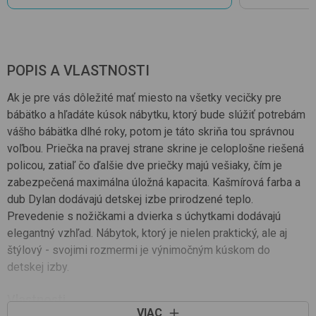
POPIS A VLASTNOSTI
Ak je pre vás dôležité mať miesto na všetky vecičky pre
bábätko a hľadáte kúsok nábytku, ktorý bude slúžiť potrebám
vášho bábätka dlhé roky, potom je táto skriňa tou správnou
voľbou. Priečka na pravej strane skrine je celoplošne riešená
policou, zatiaľ čo ďalšie dve priečky majú vešiaky, čím je
zabezpečená maximálna úložná kapacita. Kašmírová farba a
dub Dylan dodávajú detskej izbe prirodzené teplo.
Prevedenie s nožičkami a dvierka s úchytkami dodávajú
elegantný vzhľad. Nábytok, ktorý je nielen praktický, ale aj
štýlový - svojimi rozmermi je výnimočným kúskom do
detskej izby.
Vlastnosti
VIAC