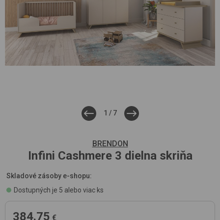
1
/
7
BRENDON
Infini
Cashmere
3 dielna skriňa
Skladové zásoby e-shopu:
Dostupných je 5 alebo viac ks
384.75
€