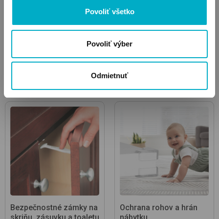
Povoliť všetko
Povoliť výber
Koše na hračky a koše
Multifunkčné
Odmietnuť
na bielizeň
bezpečnostné zámky
Bezpečnostné zámky na
Ochrana rohov a hrán
skriňu, zásuvku a toaletu
nábytku