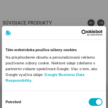
obliečka na vankúš
Veľkosť (cm): 36x48
SÚVISIACE PRODUKTY
obliečka na paplón
Veľkosť (cm): 90 x 130
Táto webstránka používa súbory cookies
Na prispôsobenie obsahu a personalizovanú reklamu
používame súbory cookie. Niektoré údaje zdieľame s
partnermi vrátane spoločnosti Google. Viac o tom, ako
Google využíva údaje:
Google Business Data
Responsibility
.
ZAVRIEŤ
Výber
Ako Vám môžeme pomôcť?
Potrebné
súhlasu
Vidíme, že si u nás prvý krát!