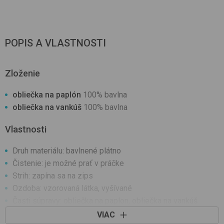
POPIS A VLASTNOSTI
Zloženie
obliečka na paplón
100% bavlna
obliečka na vankúš
100% bavlna
Vlastnosti
Druh materiálu: bavlnené plátno
Čistenie: je možné prať v práčke
Strih: zapína sa na zips
Ozdoba: vzorovaná látka, vyšívané
Časti súpravy: obliečka na paplon, obliečka na vankúš
Odporúča sa aj do škôlky
VIAC