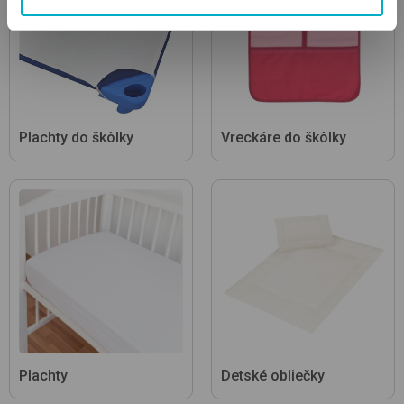
Plachty do škôlky
Vreckáre do škôlky
Plachty
Detské obliečky