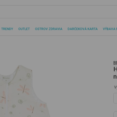
TRENDY
OUTLET
OSTROV ZDRAVIA
DARČEKOVÁ KARTA
VÝBAVA 
B
n
V