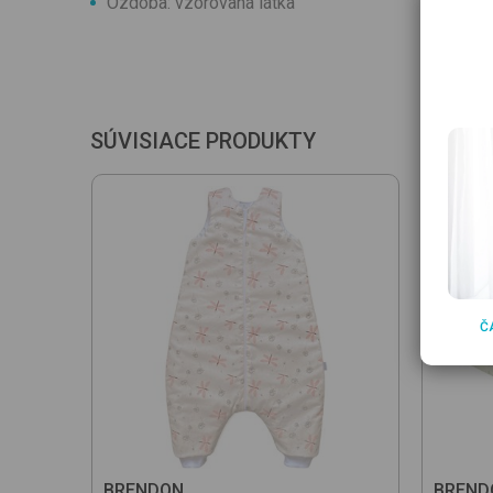
Ozdoba: vzorovaná látka
SÚVISIACE PRODUKTY
Č
BRENDON
BREND