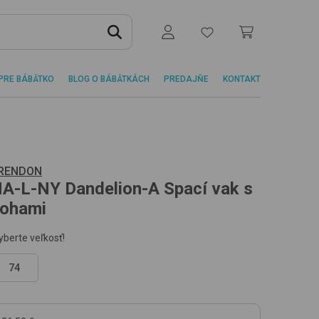
PRE BÁBÄTKO
BLOG O BÁBÄTKÁCH
PREDAJŇE
KONTAKT
RENDON
HA-L-NY
Dandelion-A
Spací vak s
ohami
yberte veľkosť!
74