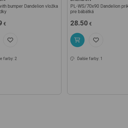
with bumper
Dandelion
vložka
PL-WS/70x90
Dandelion
pri
dky
pre bábätká
9
28.50
€
€
e farby: 2
Ďalšie farby: 1