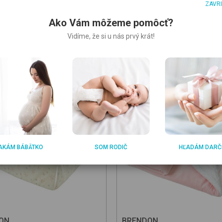
ZAVR
Ako Vám môžeme pomôcť?
Vidíme, že si u nás prvý krát!
AKÁM BÁBÄTKO
SOM RODIČ
HĽADÁM DARČ
ON
BRENDON