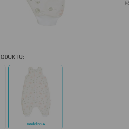
Kó
RODUKTU:
Dandelion-A