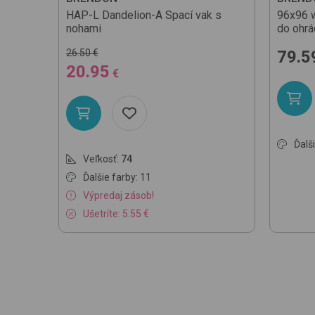
HAP-L
Dandelion-A
Spací vak s
96x96 
nohami
do ohrá
26.50 €
79.5
20.95
€
Ďalši
Veľkosť:
74
Ďalšie farby: 11
Výpredaj zásob!
Ušetríte: 5.55 €