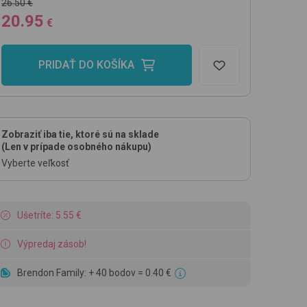
26.50 €
20.95
€
PRIDAŤ DO KOŠÍKA
Zobraziť iba tie, ktoré sú na sklade
(Len v prípade osobného nákupu)
Vyberte veľkosť
Ušetríte: 5.55 €
Výpredaj zásob!
Brendon Family: + 40 bodov = 0.40 €