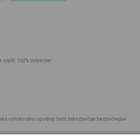
a výplň: 100% polyester
Vďaka vytvarovaniu spodnej časti zabezpečuje bezpečnejšie