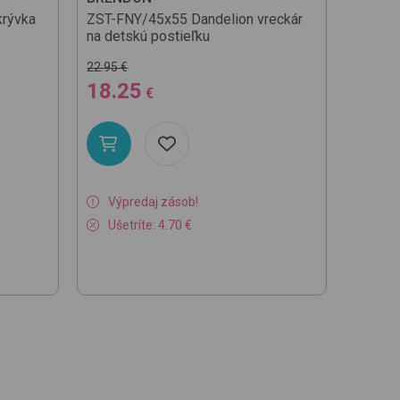
krývka
ZST-FNY/45x55
Dandelion
vreckár
BF Vel
na detskú postieľku
54.5
22.95 €
18.25
€
Ďalš
Výpredaj zásob!
Ušetríte: 4.70 €