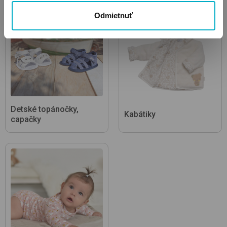
Odmietnuť
Detské topánočky,
Kabátiky
capačky