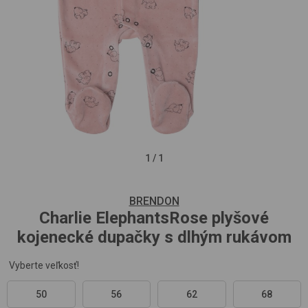
1
/
1
BRENDON
Charlie
ElephantsRose
plyšové
kojenecké dupačky s dlhým rukávom
Vyberte veľkosť!
50
56
62
68