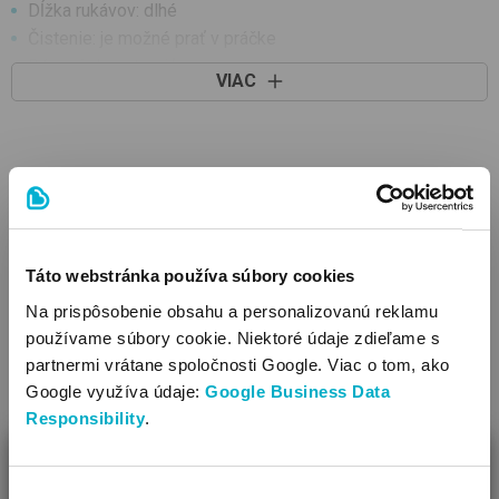
Dĺžka rukávov: dlhé
Čistenie: je možné prať v práčke
Dá sa úplne otvoriť
VIAC
Ozdoba: vzorovaná látka
Výrobok je vyrobený s patentom,bez obsahu niklu. Patent
neobsahuje nikel, a preto nevyvoláva alergické reakcie u
citlivých detí.
SÚVISIACE PRODUKTY
Táto webstránka používa súbory cookies
Na prispôsobenie obsahu a personalizovanú reklamu
používame súbory cookie. Niektoré údaje zdieľame s
partnermi vrátane spoločnosti Google. Viac o tom, ako
Google využíva údaje:
Google Business Data
Responsibility
.
ZAVRIEŤ
Výber