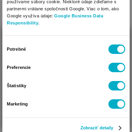
používame súbory cookie. Niektoré údaje zdieľame s
partnermi vrátane spoločnosti Google. Viac o tom, ako
Google využíva údaje:
Google Business Data
Responsibility
.
ZAVRIEŤ
Výber
Ako Vám môžeme pomôcť?
Potrebné
súhlasu
Vidíme, že si u nás prvý krát!
Preferencie
Šiltovky
Šatky, slintáčiky
Štatistiky
Marketing
ČAKÁM BÁBÄTKO
SOM RODIČ
HĽADÁM DARČEK
Zobraziť detaily