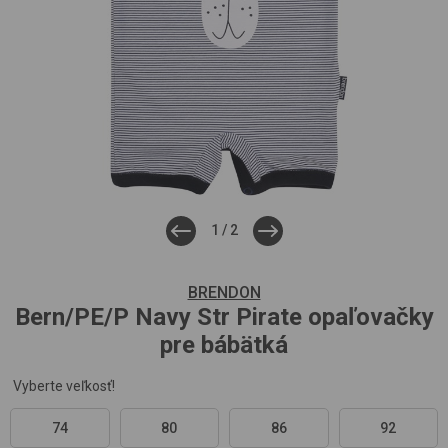
1
/
2
BRENDON
Bern/PE/P
Navy Str Pirate
opaľovačky
pre bábätká
Vyberte veľkosť!
74
80
86
92