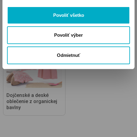
Klobúky
Slnečné okuliare
Povoliť všetko
Povoliť výber
Odmietnuť
Dojčenské a deské
oblečenie z organickej
bavlny