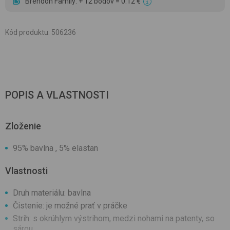
Brendon Family: + 12 bodov = 0.12 €
Kód produktu
:
506236
POPIS A VLASTNOSTI
Zloženie
95% bavlna , 5% elastan
Vlastnosti
Druh materiálu: bavlna
Čistenie: je možné prať v práčke
Strih: s okrúhlym výstrihom, medzi nohami na patenty, so
sárou