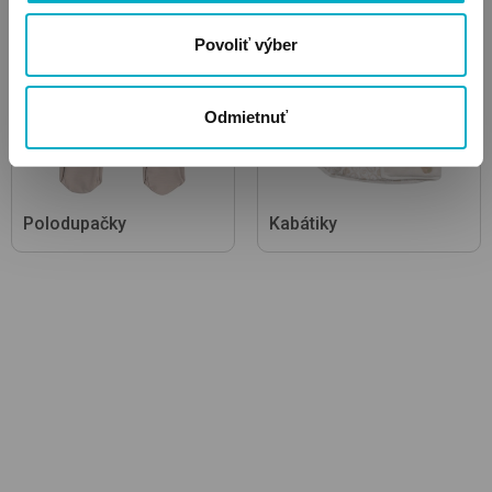
Povoliť výber
Odmietnuť
Polodupačky
Kabátiky