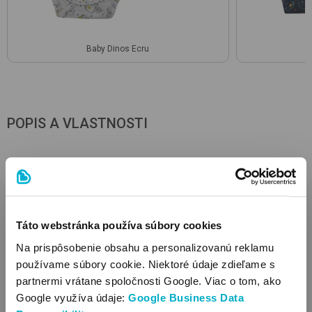
Baby Dinos Ecru
POPIS A VLASTNOSTI
Zloženie
60% bavlna , 35% polyester , 5% elastan
Vlastnosti
Táto webstránka používa súbory cookies
Na prispôsobenie obsahu a personalizovanú reklamu
Druh materiálu: bavlna
používame súbory cookie. Niektoré údaje zdieľame s
Strih: vzadu patentové, s okrúhlym výstrihom, medzi
partnermi vrátane spoločnosti Google. Viac o tom, ako
nohami na patenty
Google využíva údaje:
Google Business Data
Dĺžka rukávov: dlhé