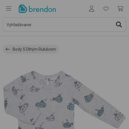
Body S Dlhým Rukávom