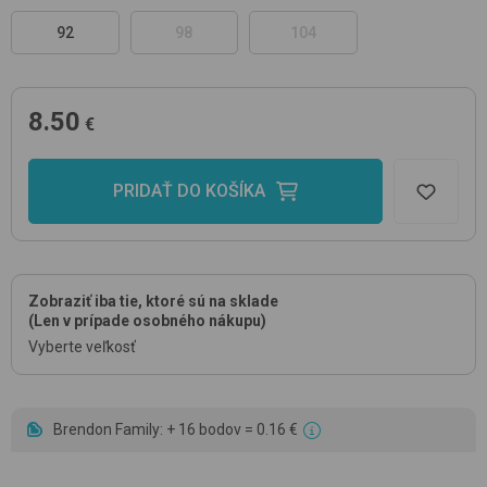
92
98
104
8.50
€
PRIDAŤ DO KOŠÍKA
Zobraziť iba tie, ktoré sú na sklade
(Len v prípade osobného nákupu)
Vyberte veľkosť
Brendon Family: + 16 bodov = 0.16 €