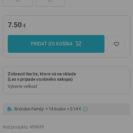
80
86
7.50
€
PRIDAŤ DO KOŠÍKA
Zobraziť iba tie, ktoré sú na sklade
(Len v prípade osobného nákupu)
Vyberte veľkosť
Brendon Family: + 14 bodov = 0.14 €
Kód produktu
:
499699