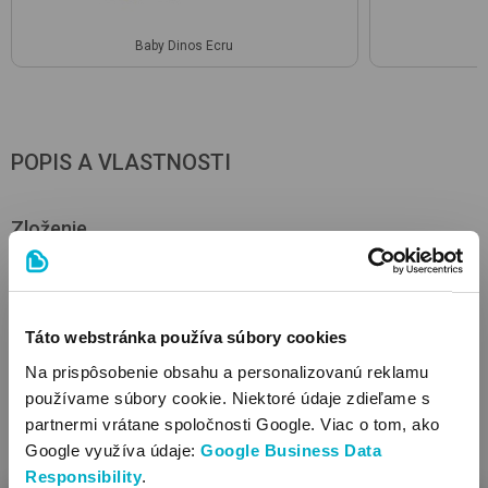
Baby Dinos Ecru
POPIS A VLASTNOSTI
Zloženie
60% bavlna , 35% polyester , 5% elastan
Vlastnosti
Táto webstránka používa súbory cookies
Druh materiálu: bavlna
Na prispôsobenie obsahu a personalizovanú reklamu
Strih: vzadu patentové, s okrúhlym výstrihom, medzi
používame súbory cookie. Niektoré údaje zdieľame s
nohami na patenty
partnermi vrátane spoločnosti Google. Viac o tom, ako
Dĺžka rukávov: dlhé
Google využíva údaje:
Google Business Data
Čistenie: je možné prať v práčke
Responsibility
.