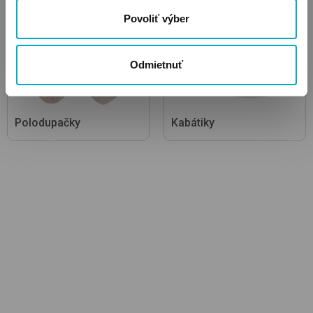
Povoliť výber
Odmietnuť
Polodupačky
Kabátiky