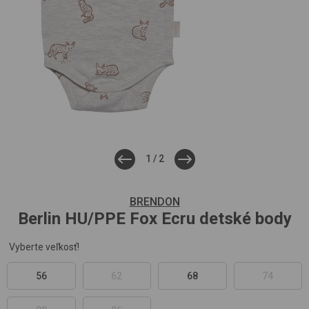
1
/
2
BRENDON
Berlin HU/PPE
Fox Ecru
detské body
Vyberte veľkosť!
56
62
68
74