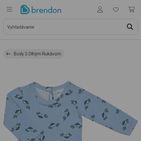
Body S Dlhým Rukávom