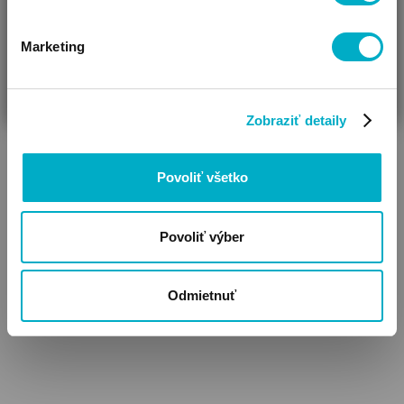
Marketing
ČAKÁM BÁBÄTKO
SOM RODIČ
HĽADÁM DARČEK
Zobraziť detaily
Povoliť všetko
Polodupačky
Kabátiky
Povoliť výber
Odmietnuť