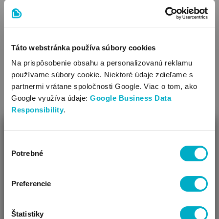
Čistenie: je možné prať v práčke
Ozdoba: vzorovaná látka
Výrobok je vyrobený s patentom,bez obsahu niklu. Patent
VIAC
neobsahuje nikel, a preto nevyvoláva alergické reakcie u
Táto webstránka používa súbory cookies
citlivých detí.
Na prispôsobenie obsahu a personalizovanú reklamu
SÚVISIACE KATEGÓRIE
používame súbory cookie. Niektoré údaje zdieľame s
partnermi vrátane spoločnosti Google. Viac o tom, ako
Google využíva údaje:
Google Business Data
Responsibility
.
ZAVRIEŤ
Výber
Ako Vám môžeme pomôcť?
Potrebné
súhlasu
Vidíme, že si u nás prvý krát!
Preferencie
Dojčenské dupačky
Dojčenské nohavice
Štatistiky