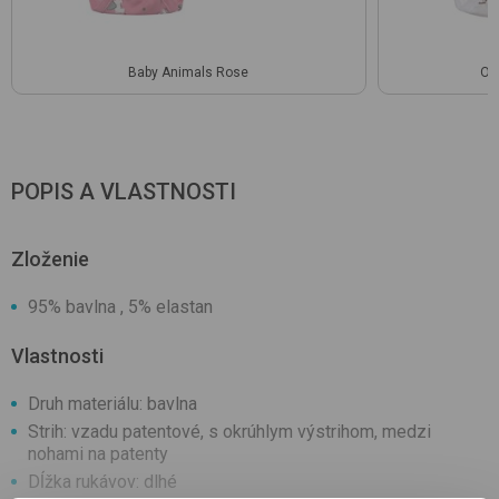
Baby Animals Rose
Of
POPIS A VLASTNOSTI
Zloženie
95% bavlna , 5% elastan
Vlastnosti
Druh materiálu: bavlna
Strih: vzadu patentové, s okrúhlym výstrihom, medzi
nohami na patenty
Dĺžka rukávov: dlhé