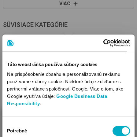
VIAC
Druh materiálu: (vonkajšia časť) polár flís
Ozdoba: ozdobené potlačou
Z recyklovaných materiálov
SÚVISIACE KATEGÓRIE
Táto webstránka používa súbory cookies
Na prispôsobenie obsahu a personalizovanú reklamu
používame súbory cookie. Niektoré údaje zdieľame s
partnermi vrátane spoločnosti Google. Viac o tom, ako
Google využíva údaje:
Google Business Data
Čižmy
Otepľovačky
Responsibility
.
ZAVRIEŤ
Výber
Ako Vám môžeme pomôcť?
Potrebné
súhlasu