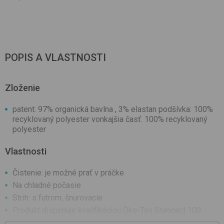
POPIS A VLASTNOSTI
Zloženie
patent: 97% organická bavlna , 3% elastan podšívka: 100%
recyklovaný polyester vonkajšia časť: 100% recyklovaný
polyester
Vlastnosti
Čistenie: je možné prať v práčke
Na chladné počasie
Strih: s futrom, šnurovacie
Produkt disponuje kvalifikáciou Öko-Tex Standard 100
Druh materiálu: (podšívka) wellsoft