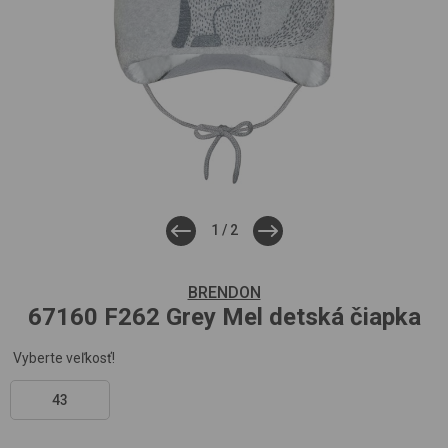
1
/
2
BRENDON
67160
F262 Grey Mel
detská čiapka
Vyberte veľkosť!
43