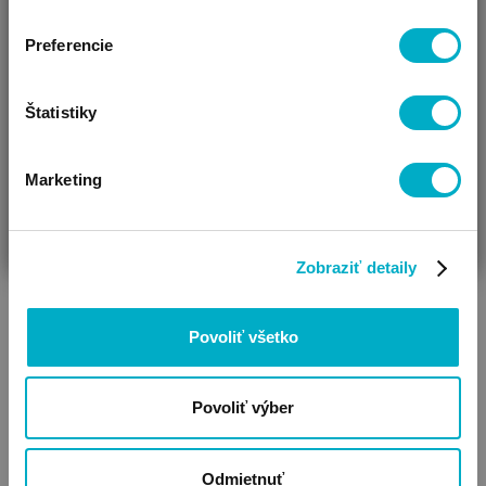
Vidíme, že si u nás prvý krát!
Preferencie
Štatistiky
Overaly, fusaky,
Kabáty
overalové fusaky
Marketing
ČAKÁM BÁBÄTKO
SOM RODIČ
HĽADÁM DARČEK
Zobraziť detaily
Povoliť všetko
Povoliť výber
Šále
Rukavice
Odmietnuť