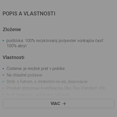
POPIS A VLASTNOSTI
Zloženie
podšívka: 100% recyklovaný polyester vonkajšia časť:
100% akryl
Vlastnosti
Čistenie: je možné prať v práčke
Na chladné počasie
Strih: s futrom, s chráničmi na uši, šnurovacie
Produkt disponuje kvalifikáciou Öko-Tex Standard 100
Druh materiálu: (podšívka) wellsoft
Druh materiálu: (vonkajšia časť) pletený
VIAC
Ozdoba: vzorovaná látka
Z recyklovaných materiálov