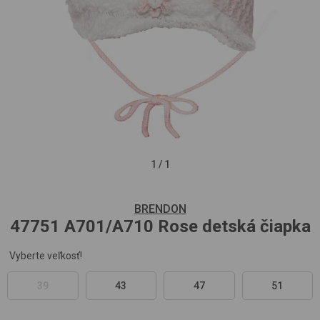
1
/
1
BRENDON
47751
A701/A710 Rose
detská čiapka
Vyberte veľkosť!
39
43
47
51