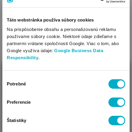
8.95
€
Táto webstránka používa súbory cookies
Na prispôsobenie obsahu a personalizovanú reklamu
používame súbory cookie. Niektoré údaje zdieľame s
partnermi vrátane spoločnosti Google. Viac o tom, ako
Veľkosť:
one size
Google využíva údaje:
Google Business Data
Responsibility
.
ZAVRIEŤ
SÚVISIACE KATEGÓRIE
Výber
Ako Vám môžeme pomôcť?
Potrebné
súhlasu
Vidíme, že si u nás prvý krát!
Preferencie
Štatistiky