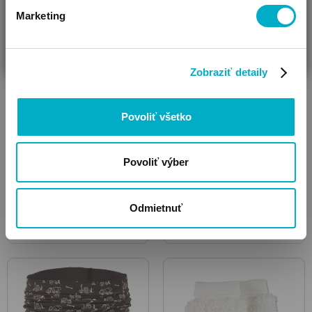
Marketing
Čižmy
Otepľovačky
ČAKÁM BÁBÄTKO
SOM RODIČ
HĽADÁM DARČEK
Zobraziť detaily
Povoliť všetko
Povoliť výber
Odmietnuť
Overaly, fusaky,
Kabáty
overalové fusaky