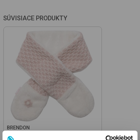
SÚVISIACE PRODUKTY
BRENDON
49751
A701/A710 Rose
detský šál