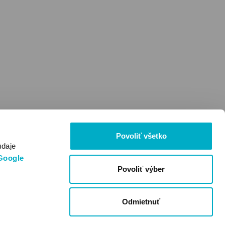
Povoliť všetko
údaje
Google
Povoliť výber
Odmietnuť