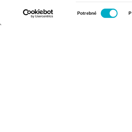
Výber
Potrebné
P
súhlasu
PRIHLÁSIŤ SA NA ODBER
NEWSLETTERA
Email: