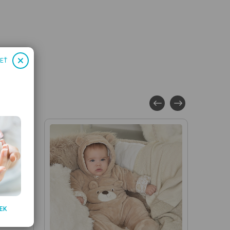
IEŤ
EK