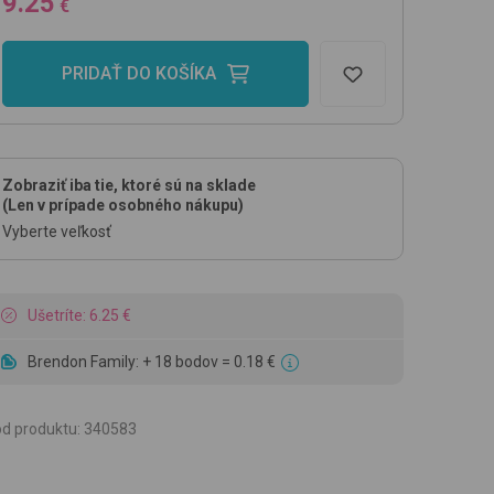
9.25
€
PRIDAŤ DO KOŠÍKA
Zobraziť iba tie, ktoré sú na sklade
(Len v prípade osobného nákupu)
Vyberte veľkosť
Ušetríte: 6.25 €
Brendon Family: + 18 bodov = 0.18 €
d produktu
:
340583