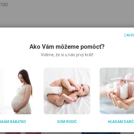
 100
ZAVR
Ako Vám môžeme pomôcť?
Vidíme, že si u nás prvý krát!
AKÁM BÁBÄTKO
SOM RODIČ
HĽADÁM DARČ