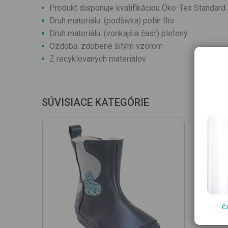
Produkt disponuje kvalifikáciou Öko-Tex Standard
Druh materiálu: (podšívka) polár flís
Druh materiálu: (vonkajšia časť) pletený
Ozdoba: zdobené šitým vzorom
Z recyklovaných materiálov
SÚVISIACE KATEGÓRIE
Č