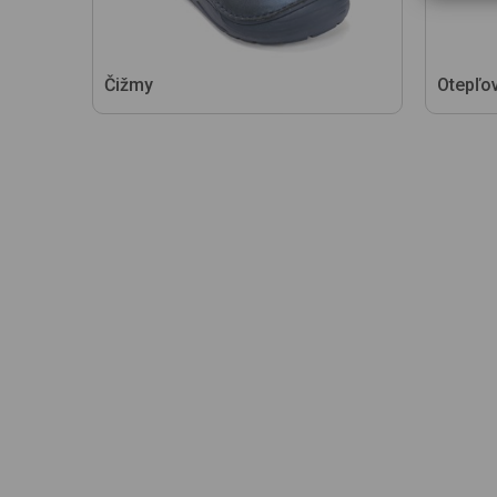
Čižmy
Otepľo