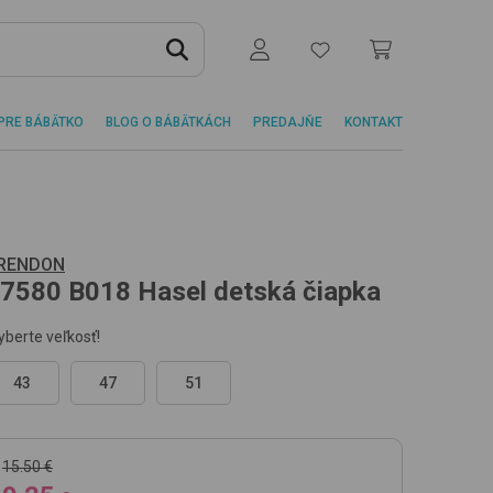
PRE BÁBÄTKO
BLOG O BÁBÄTKÁCH
PREDAJŇE
KONTAKT
RENDON
7580
B018 Hasel
detská čiapka
yberte veľkosť!
43
47
51
15.50 €