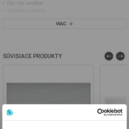
Öko-Tex certifikát
Vynikajúce vetranie
Dobre podoprie hlavu, krk a chrbát dieťatka
VIAC
Materiál poťahu: froté
Poťah je vzdušný
Odnímateľný poťah, čistenie: pranie v práčke
Matrac sa môže prať
Matrac sa môže prať spolu s poťahom, pohodlné čistenie
SÚVISIACE PRODUKTY
Prepravné rozmery-DxŠxV(cm): 140x70x6