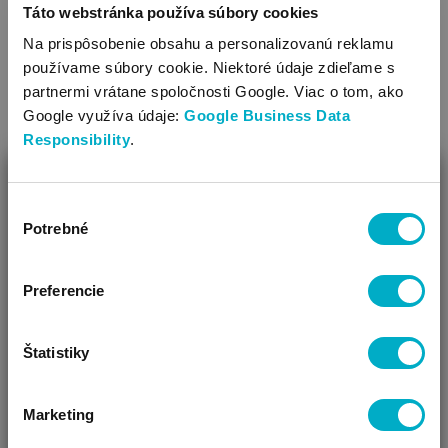
Táto webstránka používa súbory cookies
Na prispôsobenie obsahu a personalizovanú reklamu
používame súbory cookie. Niektoré údaje zdieľame s
partnermi vrátane spoločnosti Google. Viac o tom, ako
BRENDON
ZÖLLNER
Google využíva údaje:
Google Business Data
Antibacterial fitted bed sheet
Air 140x70
d
Responsibility
.
140x70x10cm
ochrana na matrac
16.79
€
ZAVRIEŤ
22.25
€
Výber
Ako Vám môžeme pomôcť?
Potrebné
súhlasu
Vidíme, že si u nás prvý krát!
Preferencie
Štatistiky
SÚVISIACE KATEGÓRIE
Marketing
ČAKÁM BÁBÄTKO
SOM RODIČ
HĽADÁM DARČEK