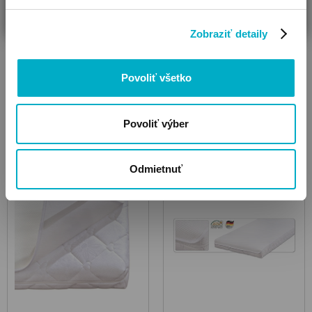
Zobraziť detaily
Povoliť všetko
Plachty do detskej
Povoliť výber
Nepremokavé plachty
postieľky
Odmietnuť