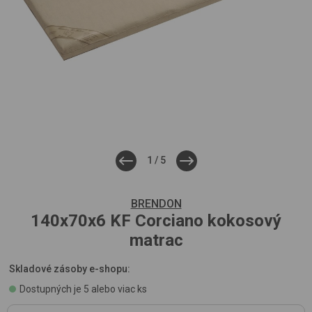
1
/
5
BRENDON
140x70x6 KF
Corciano
kokosový
matrac
Skladové zásoby e-shopu:
Dostupných je 5 alebo viac ks