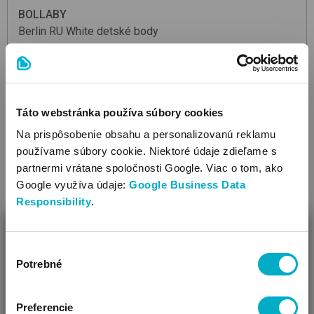
BOLLABY
Berlin RU
White
detské body
4.50
€
Táto webstránka používa súbory cookies
Na prispôsobenie obsahu a personalizovanú reklamu
Veľkosť:
56
,
62
,
68
,
74
,
80
,
86
,
92
,
98
,
104
používame súbory cookie. Niektoré údaje zdieľame s
partnermi vrátane spoločnosti Google. Viac o tom, ako
Google využíva údaje:
Google Business Data
Responsibility
.
ZAVRIEŤ
Výber
Ako Vám môžeme pomôcť?
Potrebné
súhlasu
Vidíme, že si u nás prvý krát!
Preferencie