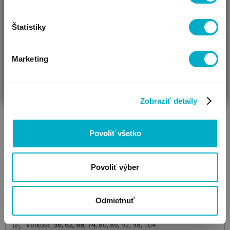
Štatistiky
Marketing
ČAKÁM BÁBÄTKO
SOM RODIČ
HĽADÁM DARČEK
Zobraziť detaily
BOLLABY
Povoliť všetko
Hamburg
Denim
detské body
3.50
€
Povoliť výber
Odmietnuť
Veľkosť:
56
,
62
,
68
,
74
,
80
,
86
,
92
,
98
,
104