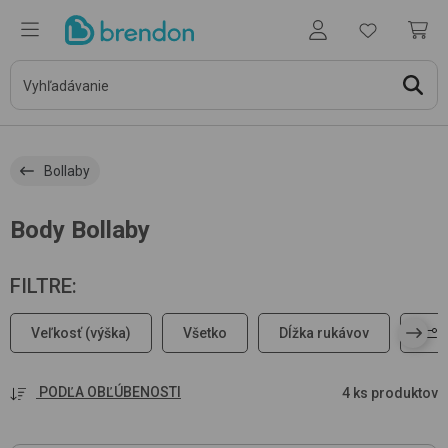
Bollaby
Body Bollaby
FILTRE
:
Veľkosť (výška)
Všetko
Dĺžka rukávov
PODĽA OBĽÚBENOSTI
4 ks produktov