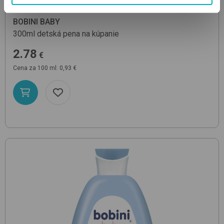
BOBINI BABY
300ml
detská pena na kúpanie
2.78
€
Cena za 100 ml: 0,93 €