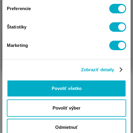
Upozornenie! Pred nákupom si prečítajte popis k produktu!
Preferencie
Štatistiky
Marketing
ČAKÁM BÁBÄTKO
SOM RODIČ
HĽADÁM DARČEK
Zobraziť detaily
Povoliť všetko
Povoliť výber
Odmietnuť