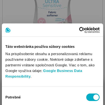
Táto webstránka používa súbory cookies
Na prispôsobenie obsahu a personalizovanú reklamu
BOBINI BABY
používame súbory cookie. Niektoré údaje zdieľame s
Ultra Sensitive Fabric Softener 1,8l 50x
aviváž
partnermi vrátane spoločnosti Google. Viac o tom, ako
Google využíva údaje:
Google Business Data
6.66
€
Responsibility
.
Cena za 100 ml: 0,37 €
ZAVRIEŤ
Výber
Ako Vám môžeme pomôcť?
Potrebné
súhlasu
Vidíme, že si u nás prvý krát!