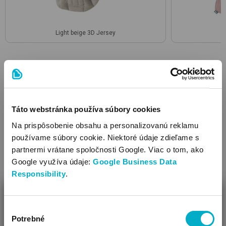
Light beige 3D Jersey
POPIS A VLASTNOSTI
Táto webstránka používa súbory cookies
Vlastnosti
Na prispôsobenie obsahu a personalizovanú reklamu
používame súbory cookie. Niektoré údaje zdieľame s
Doporučená váha (kg) 3,2-11
partnermi vrátane spoločnosti Google. Viac o tom, ako
Vybavenie: skladacia opierka hlavy, široké ramienko
Google využíva údaje:
Google Business Data
Pozície: pozícia orientovaná na rodiča, pozícia orientovaná
Responsibility
dopredu
.
Čistenie: dá sa prať v práčke
ZAVRIEŤ
Doporučený vek (mesiace) 0+
Výber
Sedadlo je možné pripevniť samostatne k ramennému
Ako Vám môžeme pomôcť?
Potrebné
súhlasu
popruhu